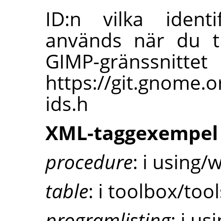
ID:n vilka iden
används när du tr
GIMP-gräns
https://git.gnome.
ids.h
XML-taggexempel
procedure
: i using/
table
: i toolbox/too
programlisting
: i us