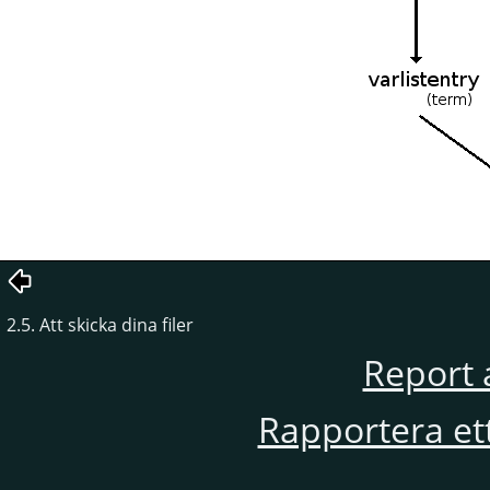
2.5. Att skicka dina filer
Report 
Rapportera et