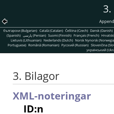
3.
Appendi
български (Bulgarian)
Català (Catalan)
Čeština (Czech)
Dansk (Danish)
(Spanish)
پارسی (Persian)
Suomi (Finnish)
Français (French)
Hrvatski
Lietuvis (Lithuanian)
Nederlands (Dutch)
Norsk Nynorsk (Norwegi
Portuguese)
Română (Romanian)
Pусский (Russian)
Slovenčina (Slo
український (Ukra
3. Bilagor
XML-noteringar
ID:n