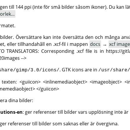
ngen till 144 ppi (inte för små bilder såsom ikoner). Du kan lä
torlek…
rmatet.
 i bilder. Översättare kan inte översätta den och många anv
t, eller tillhandahåll en .xcf-fil i mappen
docs
→
xcf image
-TO TRANSLATORS: Corresponding .xcf file is in https://g
20images -->
. GTK icons are in
share/gimp/3.0/icons/
/usr/share
i texten:
<guiicon> <inlinemediaobject> <imageobject> <ima
linemediaobject> </guiicon>
ra dina bilder:
utions-en
: ger referenser till bilder vars upplösning inte är
 ger referenser till bilder som saknas eller är övergivna.