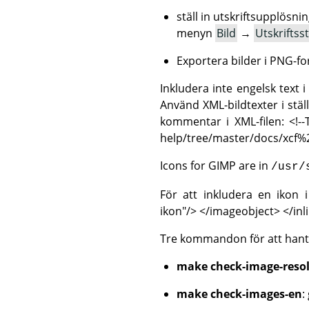
ställ in utskriftsupplösni
menyn
Bild
→
Utskriftss
Exportera bilder i PNG-fo
Inkludera inte engelsk text
Använd XML-bildtexter i ställe
kommentar i XML-filen:
<!-
help/tree/master/docs/xcf%
Icons for GIMP are in
/usr/
För att inkludera en ikon 
ikon"/> </imageobject> </in
Tre kommandon för att hante
make check-image-resol
make check-images-en
: