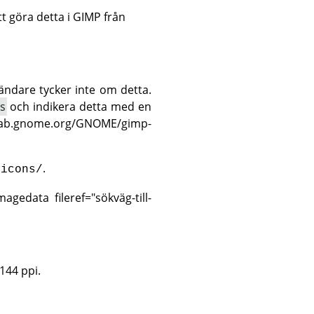
tt göra detta i GIMP från
ändare tycker inte om detta.
s
och indikera detta med en
itlab.gnome.org/GNOME/gimp-
.
/icons/
gedata fileref="sökväg-till-
 144 ppi.