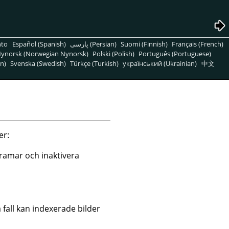
nto
Español (Spanish)
پارسی (Persian)
Suomi (Finnish)
Français (French)
ynorsk (Norwegian Nynorsk)
Polski (Polish)
Português (Portuguese)
n)
Svenska (Swedish)
Türkçe (Turkish)
український (Ukrainian)
中文
er:
ramar och inaktivera
 fall kan indexerade bilder