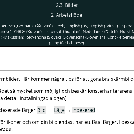
2.3. Bilder
2. Arbetsflöde
Deutsch (German)
Ελληνικά (Greek)
English (US)
English (British)
Espera
anese)
한국어 (Korean)
Lietuvis (Lithuanian)
Nederlands (Dutch)
Norsk N
кий (Russian)
Slovenčina (Slovak)
Slovenščina (Slovenian)
Српски (Serbia
(Simplified Chinese)
mbilder. Här kommer några tips för att göra bra skärmbild
det så mycket som möjligt och beskär fönsterhanterarens 
 detta i inställningsdialogen),
indexerade färger
Bild
→
Läge
→
Indexerad
ör ikoner och om din bild endast har ett fåtal färger. I dessa
erade.