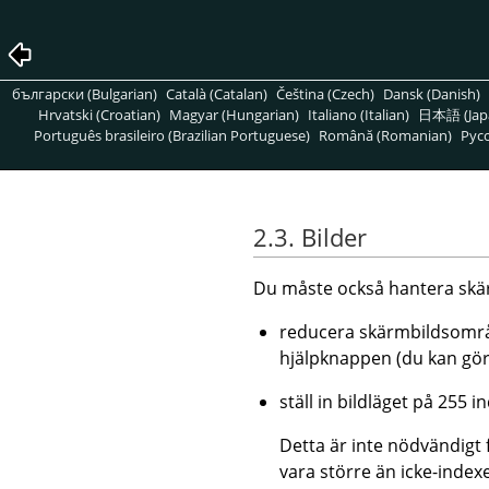
български (Bulgarian)
Català (Catalan)
Čeština (Czech)
Dansk (Danish)
Hrvatski (Croatian)
Magyar (Hungarian)
Italiano (Italian)
日本語 (Jap
Português brasileiro (Brazilian Portuguese)
Română (Romanian)
Pусс
2.3. Bilder
Du måste också hantera skär
reducera skärmbildsområ
hjälpknappen (du kan göra
ställ in bildläget på 255 
Detta är inte nödvändigt f
vara större än icke-index