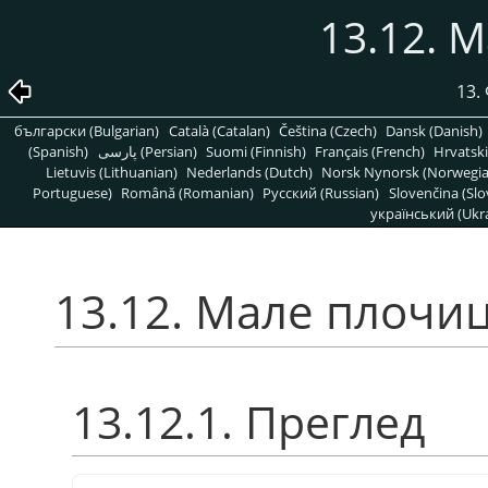
13.12. 
13.
български (Bulgarian)
Català (Catalan)
Čeština (Czech)
Dansk (Danish)
(Spanish)
پارسی (Persian)
Suomi (Finnish)
Français (French)
Hrvatski
Lietuvis (Lithuanian)
Nederlands (Dutch)
Norsk Nynorsk (Norwegi
Portuguese)
Română (Romanian)
Pусский (Russian)
Slovenčina (Slo
український (Ukra
13.12. Мале плочи
13.12.1. Преглед