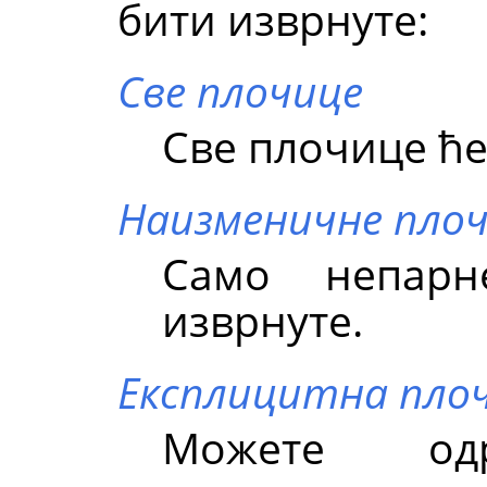
бити изврнуте:
Све плочице
Све плочице ће
Наизменичне пло
Само непар
изврнуте.
Експлицитна пло
Можете одр