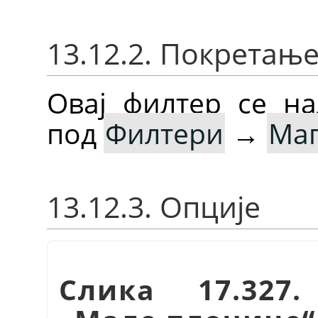
13.12.2. Покретањ
Овај филтер се на
под
Филтери
→
Ма
13.12.3. Опције
Слика 17.327