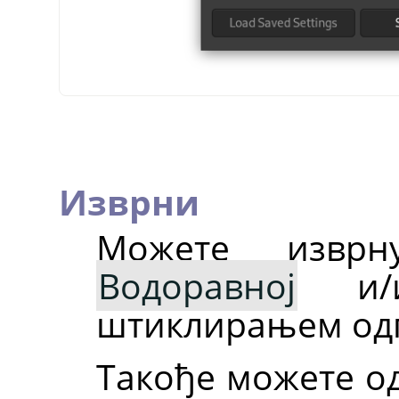
Изврни
Можете изврн
Водоравној
и/
штиклирањем одг
Такође можете од