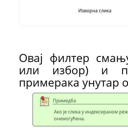
Изворна слика
Овај филтер смању
или избор) и п
примерака унутар о
Примедба
Ако је слика у индексираном реж
онемогућена.