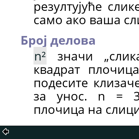
резултујуће слик
само ако ваша сл
Број делова
n²
значи
„
сли
квадрат плочиц
подесите клиза
за унос. n = 
плочица на слици