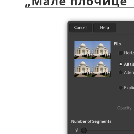
„Мале плочице“