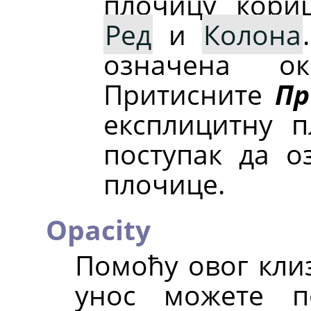
плочицу кори
Ред
и
Колона
означена о
Притисните
Пр
експлицитну п
поступак да о
плочице.
Opacity
Помоћу овог кли
унос можете п