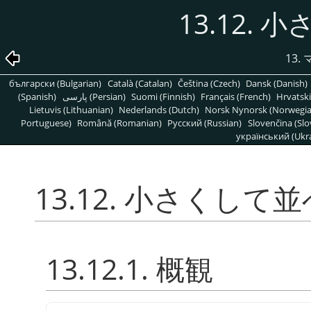
13.12. 
13
български (Bulgarian)
Català (Catalan)
Čeština (Czech)
Dansk (Danish)
(Spanish)
پارسی (Persian)
Suomi (Finnish)
Français (French)
Hrvatski
Lietuvis (Lithuanian)
Nederlands (Dutch)
Norsk Nynorsk (Norwegi
Portuguese)
Română (Romanian)
Pусский (Russian)
Slovenčina (Slo
український (Ukra
13.12. 小さくして並べ
13.12.1. 概観