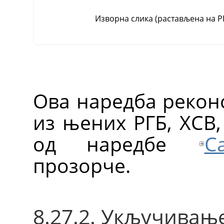
Изворна слика (растављена на Р
Ова наредба рекон
из њених РГБ, ХСВ,
од наредбе
С
прозорче.
8.27.2. Укључивањ