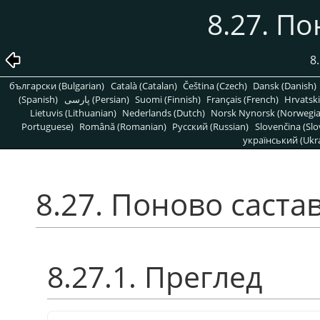
8.27. П
8
български (Bulgarian)
Català (Catalan)
Čeština (Czech)
Dansk (Danish)
(Spanish)
پارسی (Persian)
Suomi (Finnish)
Français (French)
Hrvatski
Lietuvis (Lithuanian)
Nederlands (Dutch)
Norsk Nynorsk (Norwegi
Portuguese)
Română (Romanian)
Pусский (Russian)
Slovenčina (Slo
український (Ukra
8.27. Поново саста
8.27.1. Преглед