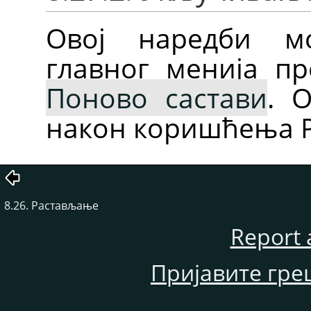
Овој наредби м
главног менија п
Поново састави
. 
након коришћења Р
8.26. Растављање
Report 
Пријавите гре