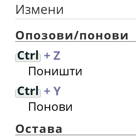
Измени
Опозови/понови
Ctrl
+ Z
Поништи
Ctrl
+ Y
Понови
Остава