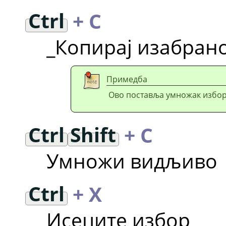
Ctrl
+ C
_Копирај изабран
Примедба
Ово поставља умножак избора
Ctrl
Shift
+ C
Умножи видљиво
Ctrl
+ X
Исеците избор