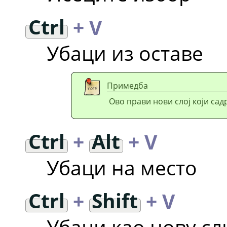
Ctrl
+ V
Убаци из оставе
Примедба
Ово прави нови слој који сад
Ctrl
+
Alt
+ V
Убаци на место
Ctrl
+
Shift
+ V
Убаци као нову сл