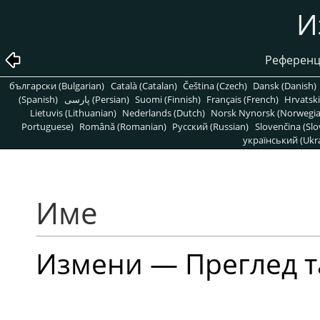
И
Референц
български (Bulgarian)
Català (Catalan)
Čeština (Czech)
Dansk (Danish)
(Spanish)
پارسی (Persian)
Suomi (Finnish)
Français (French)
Hrvatski
Lietuvis (Lithuanian)
Nederlands (Dutch)
Norsk Nynorsk (Norwegi
Portuguese)
Română (Romanian)
Pусский (Russian)
Slovenčina (Slo
український (Ukra
Име
Измени — Преглед т