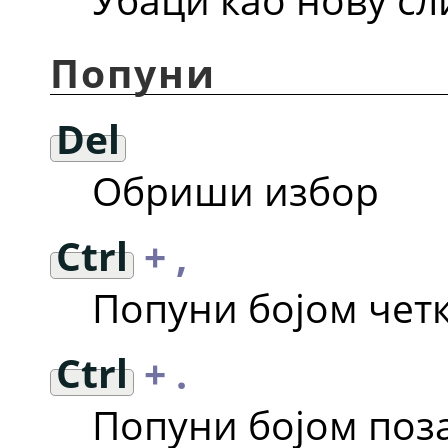
Попуни
Del
Обриши избор
Ctrl
+ ,
Попуни бојом чет
Ctrl
+ .
Попуни бојом поз