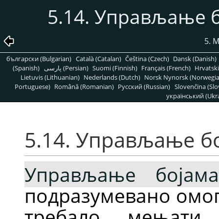
5.14. Управљање 
5. 
български (Bulgarian)
Català (Catalan)
Čeština (Czech)
Dansk (Danish)
(Spanish)
پارسی (Persian)
Suomi (Finnish)
Français (French)
Hrvatski
Lietuvis (Lithuanian)
Nederlands (Dutch)
Norsk Nynorsk (Norwegi
Portuguese)
Română (Romanian)
Pусский (Russian)
Slovenčina (Slo
український (Ukra
5.14. Управљање б
Управљање бојам
подразумевано омог
требало мењати.