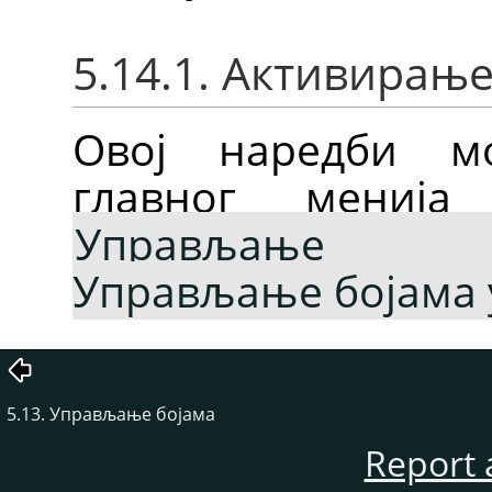
5.14.1. Активирањ
Овој наредби м
главног мениј
Управљање 
Управљање бојама 
5.13. Управљање бојама
Report 