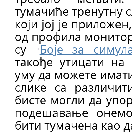
тумачиће тренутну 
који јој је приложен
од профила монитор
су
Боје за симула
такође утицати на 
уму да можете имат
слике са различи
бисте могли да упор
подешавање онемо
бити тумачена као да