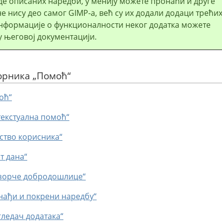
е описаних наредби, у менију можете пронаћи и друге
не нису део самог
GIMP
-а, већ су их додали додаци трећи
Информације о функционалности неког додатка можете
 његовој документацији.
борника
„
Помоћ
“
оћ“
текстуална помоћ“
тство корисника“
т дана“
озорче добродошлице“
нађи и покрени наредбу“
гледач додатака“