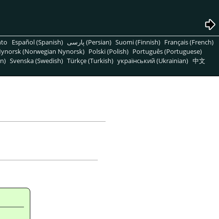
nto
Español (Spanish)
پارسی (Persian)
Suomi (Finnish)
Français (French)
ynorsk (Norwegian Nynorsk)
Polski (Polish)
Português (Portuguese)
n)
Svenska (Swedish)
Türkçe (Turkish)
український (Ukrainian)
中文