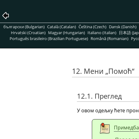
български (Bulgarian)
Català (Catalan)
Čeština (Czech)
Dansk (Danish)
Hrvatski (Croatian)
Magyar (Hungarian)
Italiano (Italian)
日本語 (Jap
Português brasileiro (Brazilian Portuguese)
Română (Romanian)
Pусс
12. Мени
„
Помоћ
“
12.1. Преглед
У овом одељку ћете про
Примедба