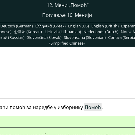
12. Мени
„
Помоћ
“
Поглавље 16. Менији
Deutsch (German)
Ελληνικά (Greek)
English (US)
English (British)
Espera
anese)
한국어 (Korean)
Lietuvis (Lithuanian)
Nederlands (Dutch)
Norsk N
кий (Russian)
Slovenčina (Slovak)
Slovenščina (Slovenian)
Српски (Serbia
(Simplified Chinese)
наћи помоћ за наредбе у изборнику
Помоћ
.