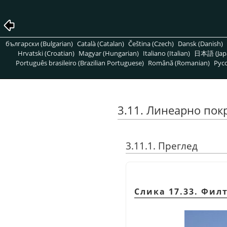
български (Bulgarian)
Català (Catalan)
Čeština (Czech)
Dansk (Danish)
Hrvatski (Croatian)
Magyar (Hungarian)
Italiano (Italian)
日本語 (Jap
Português brasileiro (Brazilian Portuguese)
Română (Romanian)
Pусс
3.11. Линеарно пок
3.11.1. Преглед
Слика 17.33. Фил