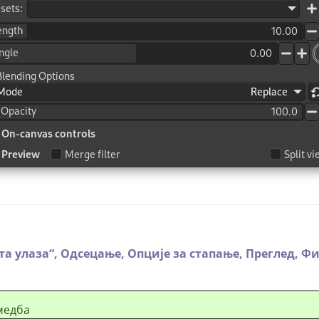
та улаза
“
,
Одсецање,
Опције за стапање,
Преглед,
Фи
медба