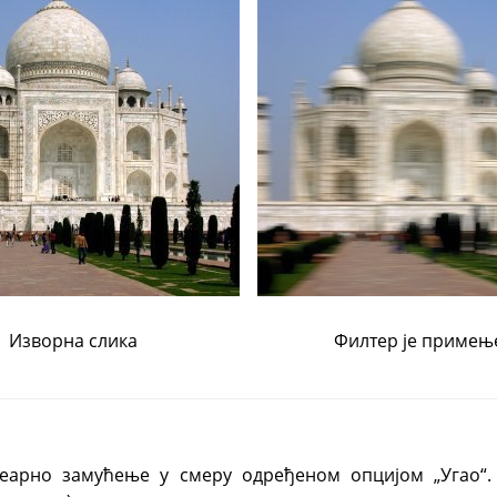
Изворна слика
Филтер је примењ
инеарно замућење у смеру одређеном опцијом
„
Угао
“