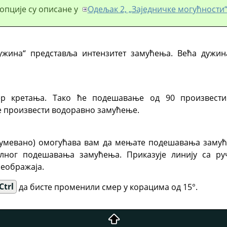
опције су описане у
Одељак 2, „Заједничке могућности
ужина
“
представља интензитет замућења. Већа дужин
р кретања. Тако ће подешавање од 90 произвести
е произвести водоравно замућење.
зумевано) омогућава вам да мењате подешавања замућ
лног подешавања замућења. Приказује линију са ру
еображаја.
Ctrl
да бисте променили смер у корацима од 15°.