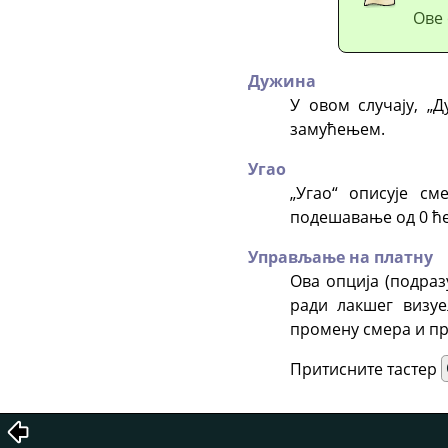
Ове 
Дужина
У овом случају,
„
Д
замућењем.
Угао
„
Угао
“
описује сме
подешавање од 0 ћ
Управљање на платну
Ова опција (подра
ради лакшег визуе
промену смера и пр
Притисните тастер