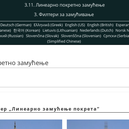
3.11. Линеарно покретно замућење
3. Филтери за замућивање
Deutsch (German)
Ελληνικά (Greek)
English (US)
English (British)
Espera
anese)
한국어 (Korean)
Lietuvis (Lithuanian)
Nederlands (Dutch)
Norsk N
кий (Russian)
Slovenčina (Slovak)
Slovenščina (Slovenian)
Српски (Serbia
(Simplified Chinese)
ретно замућење
тер „Линеарно замућење покрета“