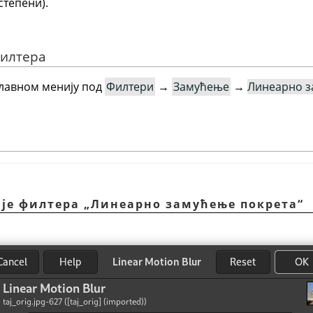
степени).
филтера
главном менију под
Филтери
→
Замућење
→
Линеарно з
ије филтера
„
Линеарно замућење покрета
“