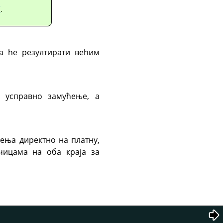
“
.
а ће резултирати већим
 усправно замућење, а
ења директно на платну,
чицама на оба краја за