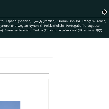
nto
Español (Spanish)
پارسی (Persian)
Suomi (Finnish)
Français (French)
ynorsk (Norwegian Nynorsk)
Polski (Polish)
Português (Portuguese)
n)
Svenska (Swedish)
Türkçe (Turkish)
український (Ukrainian)
中文