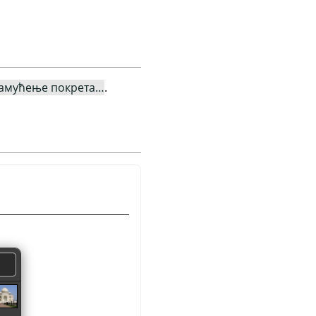
амућење покрета…
.