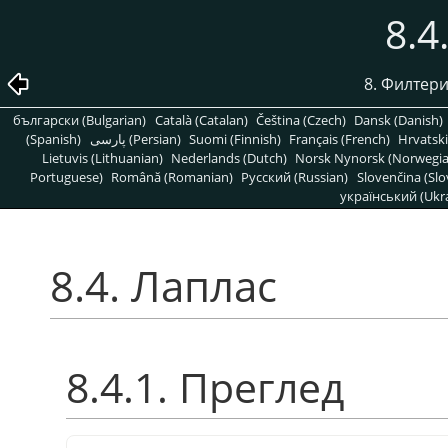
8.4
8. Филтер
български (Bulgarian)
Català (Catalan)
Čeština (Czech)
Dansk (Danish)
(Spanish)
پارسی (Persian)
Suomi (Finnish)
Français (French)
Hrvatski
Lietuvis (Lithuanian)
Nederlands (Dutch)
Norsk Nynorsk (Norwegi
Portuguese)
Română (Romanian)
Pусский (Russian)
Slovenčina (Slo
український (Ukra
8.4. Лаплас
8.4.1. Преглед