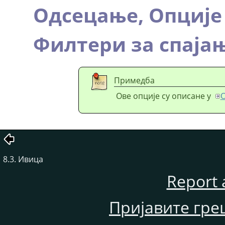
Одсецање,
Опције
Филтери за спаја
Примедба
Ове опције су описане у
О
8.3. Ивица
Report 
Пријавите гре