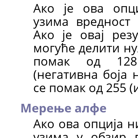
Ако је ова опц
узима вредност 
Ако је овај резу
могуће делити ну
помак од 128
(негативна боја 
се помак од 255 (
Мерење алфе
Ако ова опција н
узима у обзир 