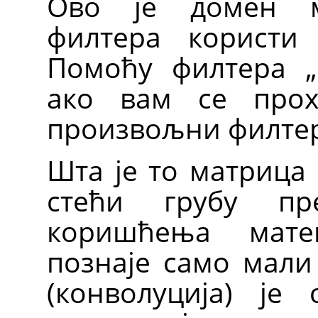
Ово је домен м
филтера користи 
Помоћу филтера „
ако вам се прох
произвољни филтер
Шта је то матрица 
стећи грубу п
коришћења мате
познаје само мали
(конволуција) је