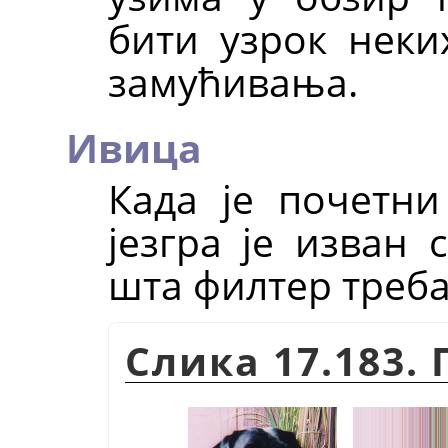
бити узрок неки
замућивања.
Ивица
Када је почетни
језгра је изван 
шта филтер треба
Слика 17.183.