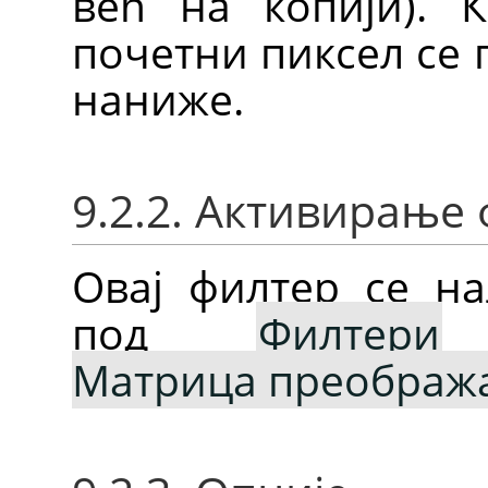
већ на копији). К
почетни пиксел се 
наниже.
9.2.2. Активирање
Овај филтер се на
под
Филтери
Матрица преображ