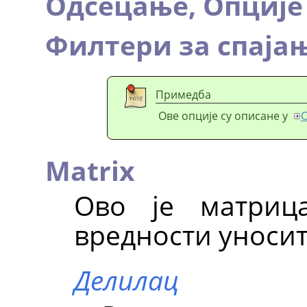
Одсецање,
Опције
Филтери за спаја
Примедба
Ове опције су описане у
О
Matrix
Ово је матриц
вредности уносит
Делилац