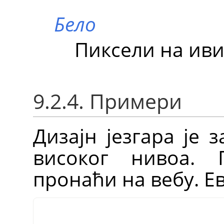
Бело
Пиксели на иви
9.2.4. Примери
Дизајн језгара је 
високог нивоа. 
пронаћи на вебу. Е