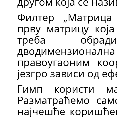
другом која се наз
Филтер „Матрица 
прву матрицу која
треба обра
дводимензионал
правоугаоним коо
језгро зависи од еф
Гимп користи м
Разматраћемо сам
најчешће коришћен