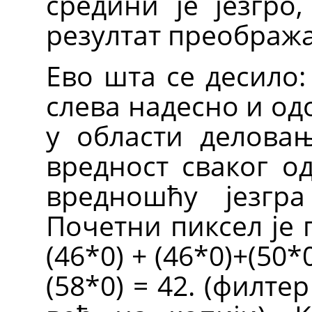
средини је језгро,
резултат преобража
Ево шта се десило:
слева надесно и од
у области деловањ
вредност сваког о
вредношћу језгра
Почетни пиксел је п
(46*0) + (46*0)+(50*
(58*0) = 42. (филте