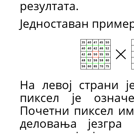
резултата.
Једноставан пример
На левој страни ј
пиксел је означ
Почетни пиксел им
деловања језгра