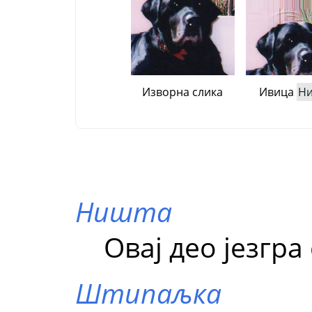
Изворна слика
Ивица
Н
Ништа
Овај део језгра
Штипаљка