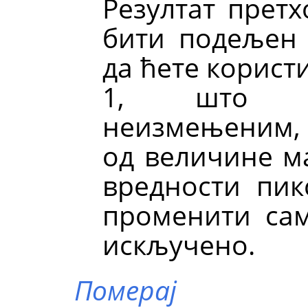
Резултат прет
бити подељен
да ћете корист
1, што ос
неизмењеним, и
од величине ма
вредности пик
променити сам
искључено.
Померај