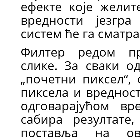
ефекте које желит
вредности језгра
систем ће га сматр
Филтер редом пр
слике. За сваки о
„почетни пиксел“,
пиксела и вредност
одговарајућом вр
сабира резултате
поставља на ов