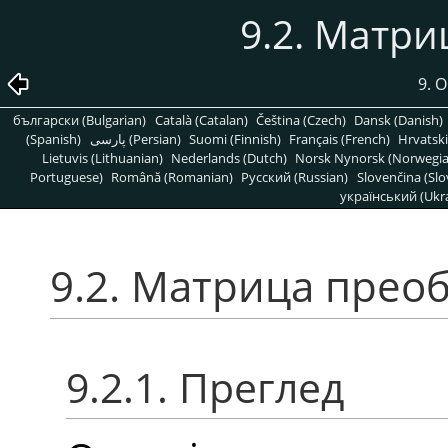
9.2. Матр
9. 
български (Bulgarian)
Català (Catalan)
Čeština (Czech)
Dansk (Danish)
(Spanish)
پارسی (Persian)
Suomi (Finnish)
Français (French)
Hrvatski
Lietuvis (Lithuanian)
Nederlands (Dutch)
Norsk Nynorsk (Norwegi
Portuguese)
Română (Romanian)
Pусский (Russian)
Slovenčina (Slo
український (Ukra
9.2. Матрица прео
9.2.1. Преглед