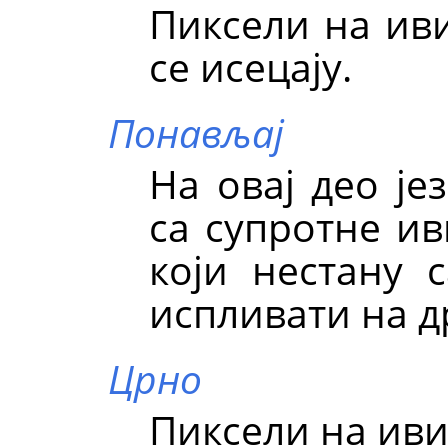
Пиксели на иви
се исецају.
Понављај
На овај део је
са супротне ив
који нестану 
испливати на др
Црно
Пиксели на иви