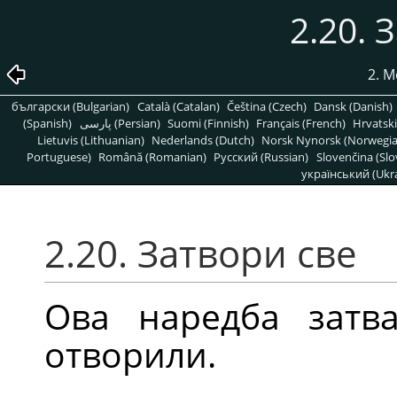
2.20. 
2. 
български (Bulgarian)
Català (Catalan)
Čeština (Czech)
Dansk (Danish)
(Spanish)
پارسی (Persian)
Suomi (Finnish)
Français (French)
Hrvatski
Lietuvis (Lithuanian)
Nederlands (Dutch)
Norsk Nynorsk (Norwegi
Portuguese)
Română (Romanian)
Pусский (Russian)
Slovenčina (Slo
український (Ukra
2.20. Затвори све
Ова наредба затва
отворили.