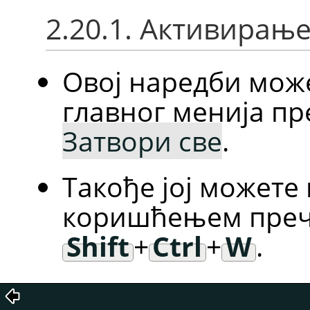
2.20.1. Активирањ
Овој наредби мож
главног менија п
Затвори све
.
Такође јој можете
коришћењем пречи
Shift
+
Ctrl
+
W
.