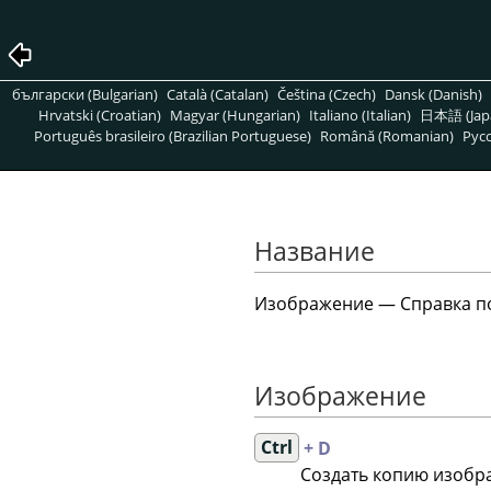
български (Bulgarian)
Català (Catalan)
Čeština (Czech)
Dansk (Danish)
Hrvatski (Croatian)
Magyar (Hungarian)
Italiano (Italian)
日本語 (Jap
Português brasileiro (Brazilian Portuguese)
Română (Romanian)
Pусс
Название
Изображение — Справка п
Изображение
Ctrl
+ D
Создать копию изобр