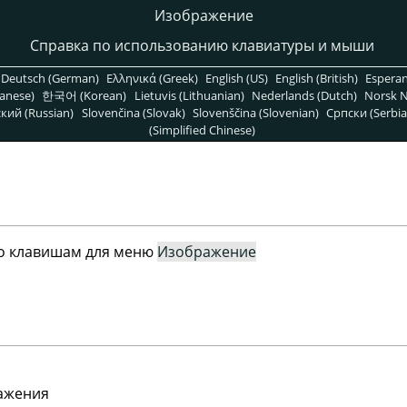
Изображение
Справка по использованию клавиатуры и мыши
Deutsch (German)
Ελληνικά (Greek)
English (US)
English (British)
Espera
anese)
한국어 (Korean)
Lietuvis (Lithuanian)
Nederlands (Dutch)
Norsk N
кий (Russian)
Slovenčina (Slovak)
Slovenščina (Slovenian)
Српски (Serbia
(Simplified Chinese)
о клавишам для меню
Изображение
ажения