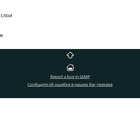
 слои
я
Report a bug in GIMP
Сообщите об ошибке в нашем баг-трекере