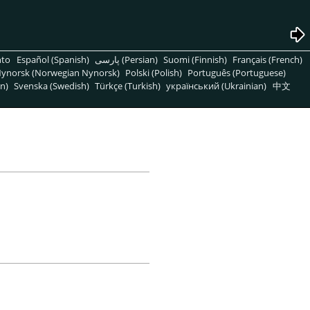
nto
Español (Spanish)
پارسی (Persian)
Suomi (Finnish)
Français (French)
ynorsk (Norwegian Nynorsk)
Polski (Polish)
Português (Portuguese)
n)
Svenska (Swedish)
Türkçe (Turkish)
український (Ukrainian)
中文