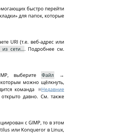
помогающих быстро перейти
кладки
»
для папок, которые
аете
URI
(т.е. веб-адрес или
 из сети…
. Подробнее см.
IMP
, выберите
Файл
→
 которым можно щёлкнуть,
одится команда
Недавние
открыто давно. См. также
оциирован с
GIMP
, то в этом
lus или Konqueror в Linux,