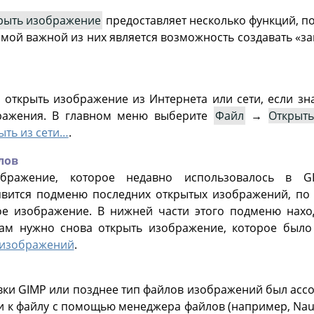
рыть изображение
предоставляет несколько функций, 
амой важной из них является возможность создавать
«
за
открыть изображение из Интернета или сети, если зн
бражения. В главном меню выберите
Файл
→
Открыть
ыть из сети…
.
лов
ображение, которое недавно использовалось в
G
явится подменю последних открытых изображений, по
ое изображение. В нижней части этого подменю нах
вам нужно снова открыть изображение, которое было 
 изображений
.
вки
GIMP
или позднее тип файлов изображений был асс
 к файлу с помощью менеджера файлов (например, Nauti