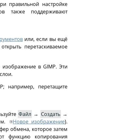
При правильной настройке
ов также поддерживают
трументов
или, если вы ещё
 открыть перетаскиваемое
е изображение в
GIMP
. Эти
слои.
P
; например, перетащите
льзуйте
Файл
→
Создать
→
см.
Новое изображение
).
ер обмена, которое затем
ют функцию копирования