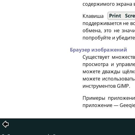
содержимого экрана 
Клавиша
Print Scr
поддерживается не в
обмена, это не знач
попробуйте и убедитес
Браузер изображений
Существует множест
просмотра и управл
можете дважды щёлкн
можете использовать
инструментов
GIMP
.
Примеры приложени
приложение — Geeqi