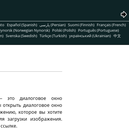
nto
Español (Spanish)
پارسی (Persian)
Suomi (Finnish)
Français (French)
ynorsk (Norwegian Nynorsk)
Polski (Polish)
Português (Portuguese)
n)
Svenska (Swedish)
Türkçe (Turkish)
український (Ukrainian)
中文
— это диалоговое окно
ы открыть диалоговое окно
ажению, которое вы хотите
я загрузки изображения.
ссылке.