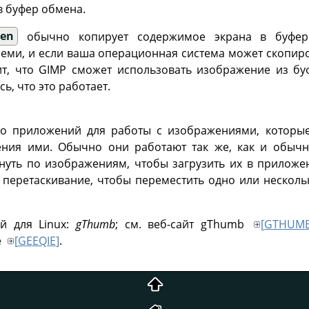
в буфер обмена.
een
обычно копирует содержимое экрана в буфер
семи, и если ваша операционная система может скопир
ит, что
GIMP
сможет использовать изображение из бу
ь, что это работает.
во приложений для работы с изображениями, которы
ения ими. Обычно они работают так же, как и обыч
уть по изображениям, чтобы загрузить их в приложе
 перетаскивание, чтобы переместить одно или нескол
й для Linux:
gThumb
; см. веб-сайт gThumb
[
GTHUM
e
[
GEEQIE
]
.