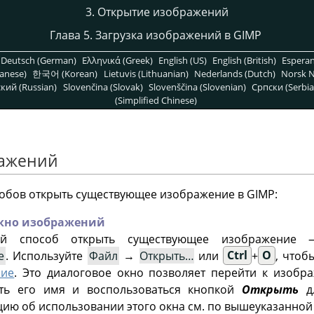
3. Открытие изображений
Глава 5. Загрузка изображений в GIMP
Deutsch (German)
Ελληνικά (Greek)
English (US)
English (British)
Espera
anese)
한국어 (Korean)
Lietuvis (Lithuanian)
Nederlands (Dutch)
Norsk N
кий (Russian)
Slovenčina (Slovak)
Slovenščina (Slovenian)
Српски (Serbia
(Simplified Chinese)
ражений
собов открыть существующее изображение в
GIMP
:
окно изображений
ый способ открыть существующее изображение 
е
. Используйте
Файл
→
Открыть…
или
Ctrl
+
O
, чтоб
ние
. Это диалоговое окно позволяет перейти к изобр
ать его имя и воспользоваться кнопкой
Открыть
дл
ю об использовании этого окна см. по вышеуказанной 