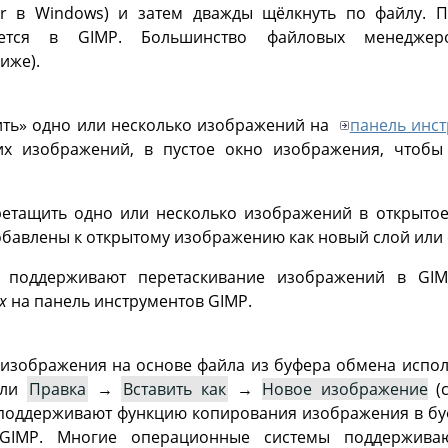
er в Windows) и затем дважды щёлкнуть по файлу. 
роется в
GIMP
. Большинство файловых менеджер
иже).
ить
»
одно или несколько изображений на
панель инс
их изображений, в пустое окно изображения, чтобы
ретащить одно или несколько изображений в открыто
бавлены к открытому изображению как новый слой или 
 поддерживают перетаскивание изображений в
GIM
x
на панель инструментов
GIMP
.
 изображения на основе файла из буфера обмена испо
ли
Правка
→
Вставить как
→
Новое изображение
(
оддерживают функцию копирования изображения в буф
GIMP
. Многие операционные системы поддержива