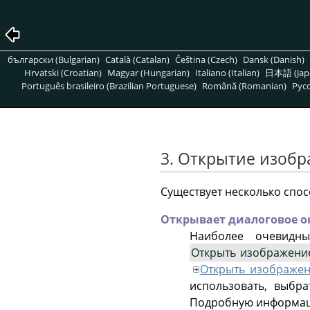
български (Bulgarian)
Català (Catalan)
Čeština (Czech)
Dansk (Danish)
Hrvatski (Croatian)
Magyar (Hungarian)
Italiano (Italian)
日本語 (Jap
Português brasileiro (Brazilian Portuguese)
Română (Romanian)
Pусс
3. Открытие изоб
Существует несколько спо
Открывает диалоговое 
Наиболее очевидн
Открыть изображени
Открыть изображе
использовать, выбр
Подробную информаци