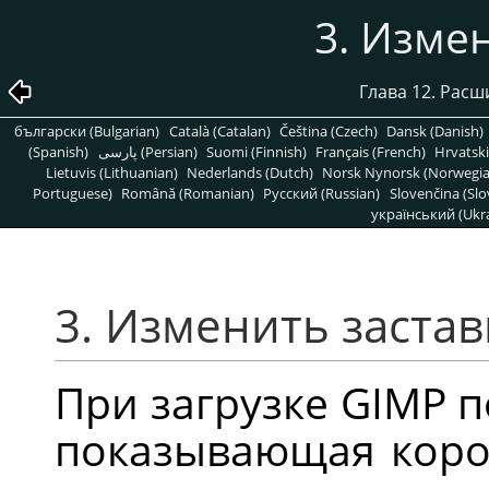
3. Изме
Глава 12. Рас
български (Bulgarian)
Català (Catalan)
Čeština (Czech)
Dansk (Danish)
(Spanish)
پارسی (Persian)
Suomi (Finnish)
Français (French)
Hrvatski
Lietuvis (Lithuanian)
Nederlands (Dutch)
Norsk Nynorsk (Norwegi
Portuguese)
Română (Romanian)
Pусский (Russian)
Slovenčina (Slo
український (Ukra
3. Изменить застав
При загрузке
GIMP
п
показывающая корот