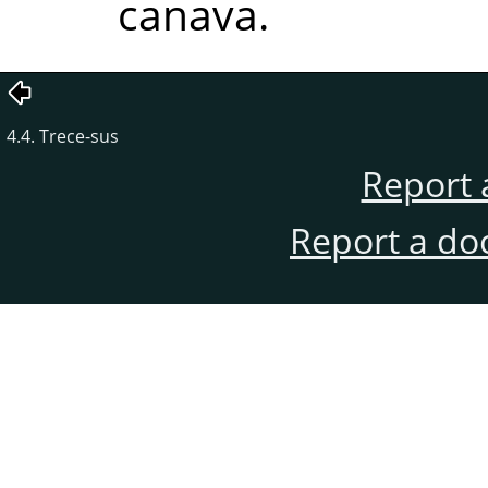
canava.
4.4. Trece-sus
Report 
Report a do