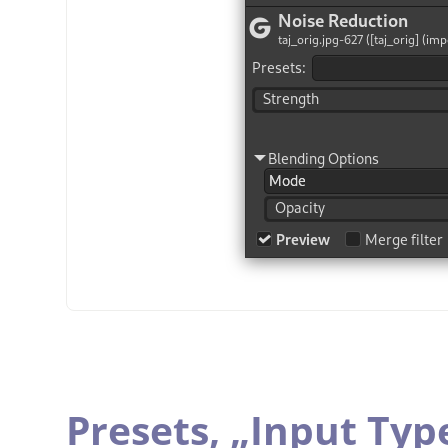
Presets,
„
Input Typ