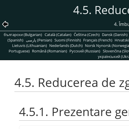
4.5. Redu
4. Îmbu
български (Bulgarian)
Català (Catalan)
Čeština (Czech)
Dansk (Danish)
(Spanish)
پارسی (Persian)
Suomi (Finnish)
Français (French)
Hrvatski
Lietuvis (Lithuanian)
Nederlands (Dutch)
Norsk Nynorsk (Norwegi
Portuguese)
Română (Romanian)
Pусский (Russian)
Slovenčina (Slo
український (Ukra
4.5. Reducerea de 
4.5.1. Prezentare g