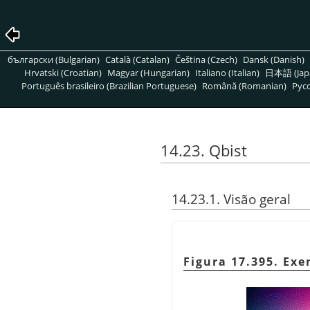
български (Bulgarian)
Català (Catalan)
Čeština (Czech)
Dansk (Danish)
Hrvatski (Croatian)
Magyar (Hungarian)
Italiano (Italian)
日本語 (Jap
Português brasileiro (Brazilian Portuguese)
Română (Romanian)
Pусс
14.23. Qbist
14.23.1. Visão geral
Figura 17.395. Exe