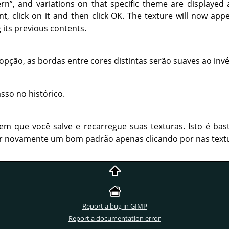
ern
”
, and variations on that specific theme are displaye
t, click on it and then click OK. The texture will now appe
 its previous contents.
opção, as bordas entre cores distintas serão suaves ao invé
sso no histórico.
em que você salve e recarregue suas texturas. Isto é bas
iar novamente um bom padrão apenas clicando por nas text
Report a bug in GIMP
Report a documentation error