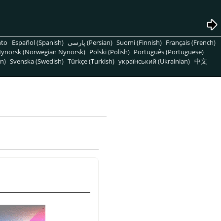
nto
Español (Spanish)
پارسی (Persian)
Suomi (Finnish)
Français (French)
ynorsk (Norwegian Nynorsk)
Polski (Polish)
Português (Portuguese)
n)
Svenska (Swedish)
Türkçe (Turkish)
український (Ukrainian)
中文