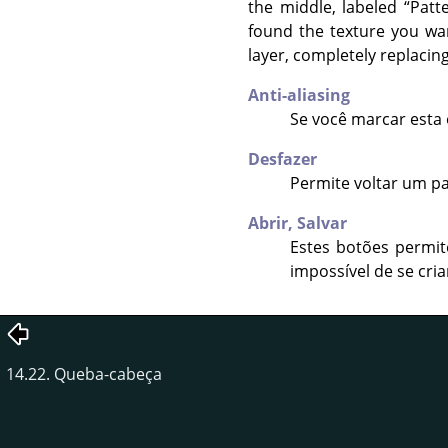
the middle, labeled
“
Patt
found the texture you wan
layer, completely replacing
Anti-aliasing
Se você marcar esta 
Desfazer
Permite voltar um pa
Abrir,
Salvar
Estes botões permit
impossível de se cr
14.22. Queba-cabeça