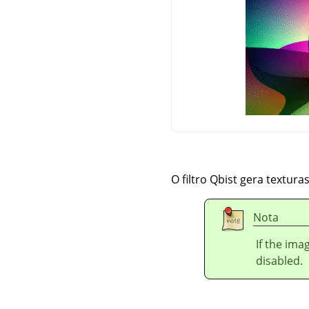
O filtro Qbist gera textur
Nota
If the ima
disabled.