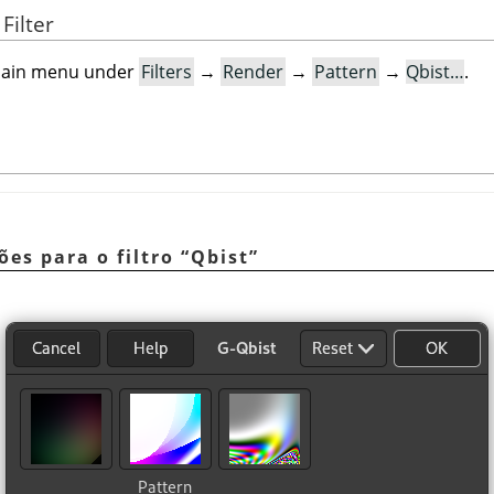
Filter
e main menu under
Filters
→
Render
→
Pattern
→
Qbist…
.
ões para o filtro
“
Qbist
”