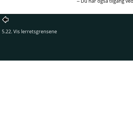
Du har også tilgang ve
5.22. Vis lerretsgrensene