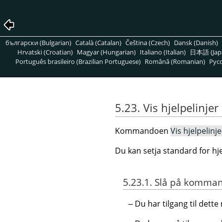
български (Bulgarian)
Català (Catalan)
Čeština (Czech)
Dansk (Danish)
Hrvatski (Croatian)
Magyar (Hungarian)
Italiano (Italian)
日本語 (Jap
Português brasileiro (Brazilian Portuguese)
Română (Romanian)
Pусс
5.23. Vis hjelpelinjer
Kommandoen
Vis hjelpelinje
Du kan setja standard for hje
5.23.1. Slå på komma
Du har tilgang til det