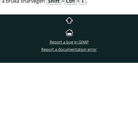
d å bruka snarvegen
Shift
+
Ctrl
+
T
.
Report a bug in GIMP
Report a documentation error