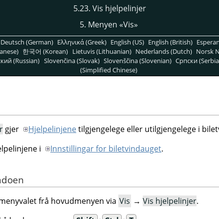
5.23. Vis hjelpelinjer
5. Menyen «Vis»
Deutsch (German)
Ελληνικά (Greek)
English (US)
English (British)
Espera
anese)
한국어 (Korean)
Lietuvis (Lithuanian)
Nederlands (Dutch)
Norsk N
кий (Russian)
Slovenčina (Slovak)
Slovenščina (Slovenian)
Српски (Serbia
(Simplified Chinese)
r
gjer
Hjelpelinjene
tilgjengelege eller utilgjengelege i bile
lpelinjene i
Innstillingar for biletvindauget
.
ndoen
te menyvalet frå hovudmenyen via
Vis
→
Vis hjelpelinjer
.