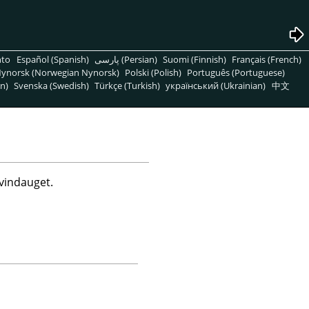
nto
Español (Spanish)
پارسی (Persian)
Suomi (Finnish)
Français (French)
ynorsk (Norwegian Nynorsk)
Polski (Polish)
Português (Portuguese)
n)
Svenska (Swedish)
Türkçe (Turkish)
український (Ukrainian)
中文
tvindauget.