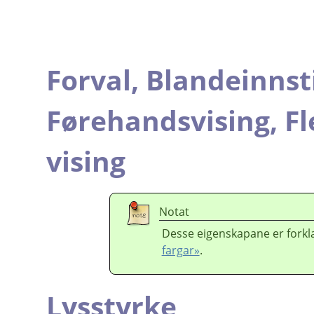
Forval,
Blandeinnsti
Førehandsvising,
Fl
vising
Notat
Desse eigenskapane er forkla
fargar»
.
Lysstyrke