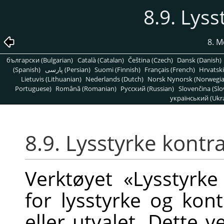
8.9. Lyss
8. M
български (Bulgarian)
Català (Catalan)
Čeština (Czech)
Dansk (Danish)
(Spanish)
پارسی (Persian)
Suomi (Finnish)
Français (French)
Hrvatski
Lietuvis (Lithuanian)
Nederlands (Dutch)
Norsk Nynorsk (Norwegi
Portuguese)
Română (Romanian)
Pусский (Russian)
Slovenčina (Slo
український (Ukra
8.9. Lysstyrke kontr
Verktøyet «Lysstyrke
for lysstyrke og kont
eller utvalet. Dette v