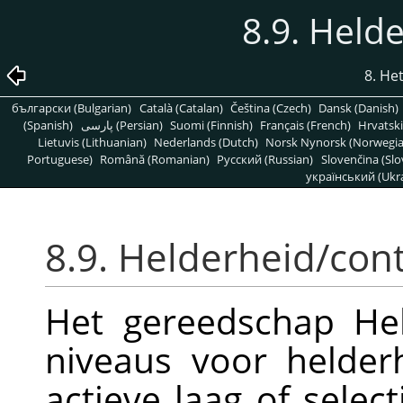
8.9. Held
8. H
български (Bulgarian)
Català (Catalan)
Čeština (Czech)
Dansk (Danish)
(Spanish)
پارسی (Persian)
Suomi (Finnish)
Français (French)
Hrvatski
Lietuvis (Lithuanian)
Nederlands (Dutch)
Norsk Nynorsk (Norwegi
Portuguese)
Română (Romanian)
Pусский (Russian)
Slovenčina (Slo
український (Ukra
8.9. Helderheid/cont
Het gereedschap Hel
niveaus voor helder
actieve laag of selec