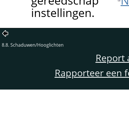
gereedschap
N
instellingen.
8.8. Schaduwen/Hooglichten
Report 
Rapporteer een f