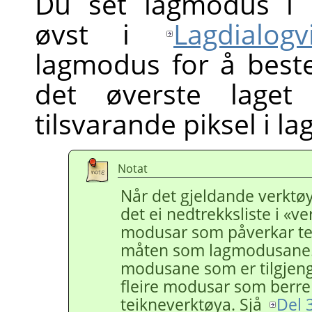
Du set lagmodus i
øvst i
Lagdialogv
lagmodus for å beste
det øverste laget
tilsvarande piksel i la
Notat
Når det gjeldande verktøye
det ei nedtrekksliste i «
modusar som påverkar te
måten som lagmodusane.
modusane som er tilgjeng
fleire modusar som berre 
teikneverktøya. Sjå
Del 