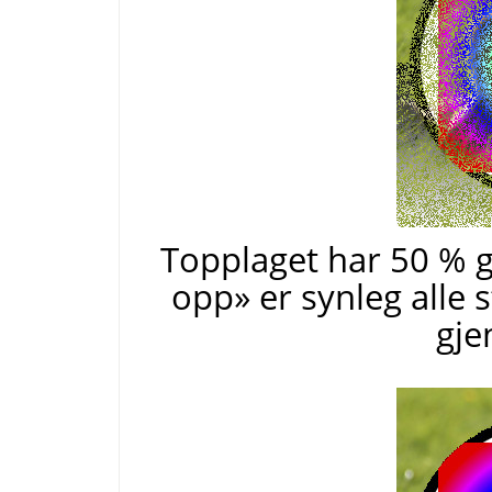
Topplaget har 50 % g
opp
»
er synleg alle 
gje