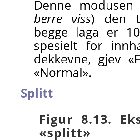
Denne modusen e
berre viss
) den t
begge laga er 10
spesielt for inn
dekkevne, gjev «
«Normal».
Splitt
Figur 8.13. E
«splitt»