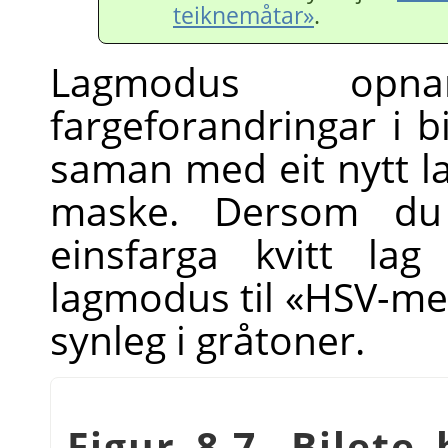
teiknemåtar»
.
Lagmodus opn
fargeforandringar i bi
saman med eit nytt l
maske. Dersom du 
einsfarga kvitt la
lagmodus til «HSV-met
synleg i gråtoner.
Figur 8.7. Bilete