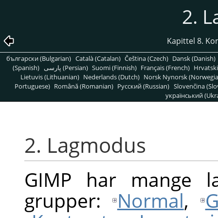
2. 
Kapittel 8. K
български (Bulgarian)
Català (Catalan)
Čeština (Czech)
Dansk (Danish)
(Spanish)
پارسی (Persian)
Suomi (Finnish)
Français (French)
Hrvatski
Lietuvis (Lithuanian)
Nederlands (Dutch)
Norsk Nynorsk (Norwegi
Portuguese)
Română (Romanian)
Pусский (Russian)
Slovenčina (Slo
український (Ukra
2. Lagmodus
GIMP
har mange la
grupper:
Normal
,
G