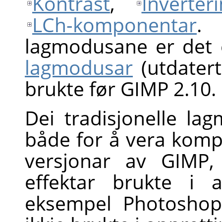
Kontrast
,
Inverter
LCh-komponentar
. 
lagmodusane er det 
lagmodusar
(utdater
brukte før
GIMP
2.10.
Dei tradisjonelle la
både for å vera kompa
versjonar av GIMP,
effektar brukte i
eksempel Photoshop 