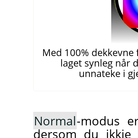
Med 100% dekkevne fo
laget synleg når
unnateke i g
Normal
-modus e
dersom du ikkje 