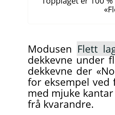
Topplaget er 100 %
«
Fl
Modusen
Flett la
dekkevne under fl
dekkevne der «Nor
for eksempel ved f
med mjuke kantar 
frå kvarandre.