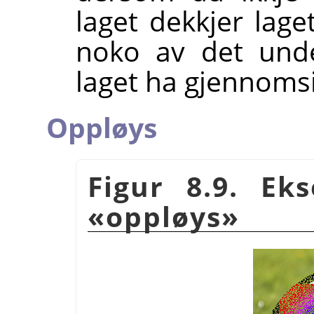
laget dekkjer lage
noko av det unde
laget ha gjennoms
Oppløys
Figur 8.9. E
«oppløys»