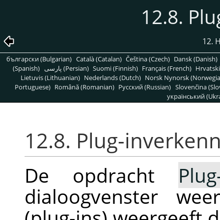
12.8. Pl
12. 
български (Bulgarian)
Català (Catalan)
Čeština (Czech)
Dansk (Danish)
(Spanish)
پارسی (Persian)
Suomi (Finnish)
Français (French)
Hrvatski
Lietuvis (Lithuanian)
Nederlands (Dutch)
Norsk Nynorsk (Norwegi
Portuguese)
Română (Romanian)
Pусский (Russian)
Slovenčina (Slo
український (Ukra
12.8. Plug-inverken
De opdracht
Plug
dialoogvenster wee
(plug-ins) weergeeft 