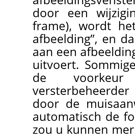
door een wijzigi
frame), wordt h
afbeelding
”
, en d
aan een afbeelding
uitvoert. Sommig
de voorkeu
versterbeheerder 
door de muisaanw
automatisch de foc
zou u kunnen merk