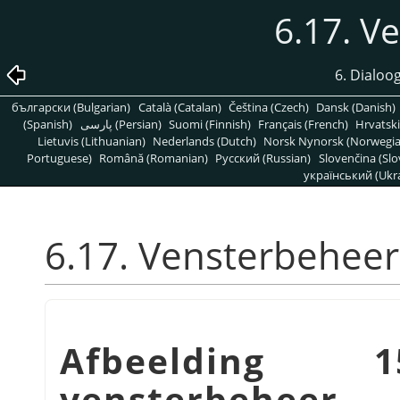
6.17. V
6. Dialoo
български (Bulgarian)
Català (Catalan)
Čeština (Czech)
Dansk (Danish)
(Spanish)
پارسی (Persian)
Suomi (Finnish)
Français (French)
Hrvatski
Lietuvis (Lithuanian)
Nederlands (Dutch)
Norsk Nynorsk (Norwegi
Portuguese)
Română (Romanian)
Pусский (Russian)
Slovenčina (Slo
український (Ukra
6.17. Vensterbeheer
Afbeelding 1
vensterbeheer