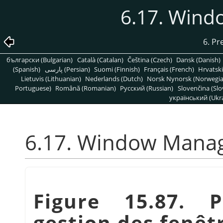
6.17. Win
6. Pr
български (Bulgarian)
Català (Catalan)
Čeština (Czech)
Dansk (Danish)
(Spanish)
پارسی (Persian)
Suomi (Finnish)
Français (French)
Hrvatski
Lietuvis (Lithuanian)
Nederlands (Dutch)
Norsk Nynorsk (Norwegi
Portuguese)
Română (Romanian)
Pусский (Russian)
Slovenčina (Slo
український (Ukra
6.17. Window Mana
Figure 15.87. 
gestion des fenêt