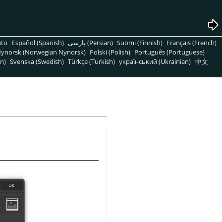
nto
Español (Spanish)
پارسی (Persian)
Suomi (Finnish)
Français (French)
ynorsk (Norwegian Nynorsk)
Polski (Polish)
Português (Portuguese)
n)
Svenska (Swedish)
Türkçe (Turkish)
український (Ukrainian)
中文