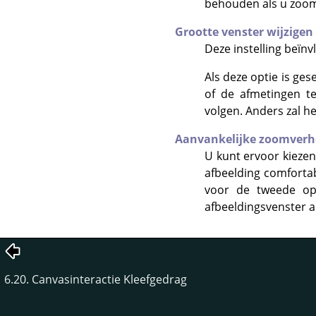
behouden als u zoom
Grootte venster wijzigen
Deze instelling beïnv
Als deze optie is gese
of de afmetingen te
volgen. Anders zal h
Aanvankelijke zoomver
U kunt ervoor kiezen
afbeelding comforta
voor de tweede op
afbeeldingsvenster a
6.20. Canvasinteractie Kleefgedrag