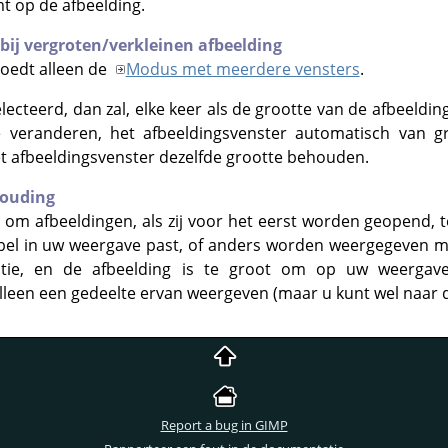
t op de afbeelding.
 bij vergroten/verkleinen afbeelding
loedt alleen de
Modus met meerdere vensters
.
lecteerd, dan zal, elke keer als de grootte van de afbeelding 
 veranderen, het afbeeldingsvenster automatisch van g
et afbeeldingsvenster dezelfde grootte behouden.
houding
 om afbeeldingen, als zij voor het eerst worden geopend, t
bel in uw weergave past, of anders worden weergegeven me
tie, en de afbeelding is te groot om op uw weergave
lleen een gedeelte ervan weergeven (maar u kunt wel naar d
Report a bug in GIMP