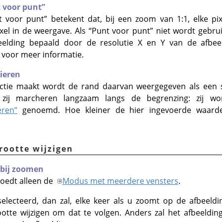
 voor punt
”
t voor punt
”
betekent dat, bij een zoom van 1:1, elke pix
xel in de weergave. Als
“
Punt voor punt
”
niet wordt gebru
elding bepaald door de resolutie X en Y van de afbeel
voor meer informatie.
ieren
tie maakt wordt de rand daarvan weergegeven als een st
 zij marcheren langzaam langs de begrenzing: zij wo
eren
”
genoemd. Hoe kleiner de hier ingevoerde waarde
rootte wijzigen
 bij zoomen
loedt alleen de
Modus met meerdere vensters
.
selecteerd, dan zal, elke keer als u zoomt op de afbeeldi
otte wijzigen om dat te volgen. Anders zal het afbeeldin