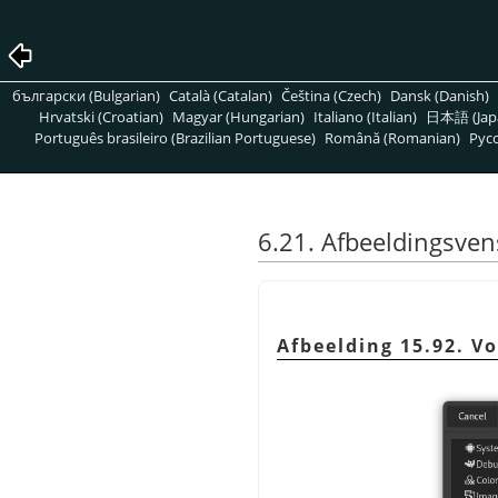
български (Bulgarian)
Català (Catalan)
Čeština (Czech)
Dansk (Danish)
Hrvatski (Croatian)
Magyar (Hungarian)
Italiano (Italian)
日本語 (Jap
Português brasileiro (Brazilian Portuguese)
Română (Romanian)
Pусс
6.21. Afbeeldingsven
Afbeelding 15.92. V