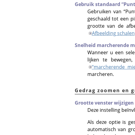
Gebruik standaard
“
Punt
Gebruiken van
“
Pun
geschaald tot een pi
grootte van de afbe
Afbeelding schalen
Snelheid marcherende m
Wanneer u een selec
lijken te bewegen,
“
marcherende mi
marcheren.
Gedrag zoomen en g
Grootte venster wijzigen
Deze instelling beïnv
Als deze optie is ge
automatisch van gro