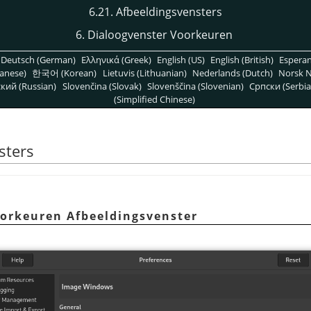
6.21. Afbeeldingsvensters
6. Dialoogvenster Voorkeuren
Deutsch (German)
Ελληνικά (Greek)
English (US)
English (British)
Espera
anese)
한국어 (Korean)
Lietuvis (Lithuanian)
Nederlands (Dutch)
Norsk N
кий (Russian)
Slovenčina (Slovak)
Slovenščina (Slovenian)
Српски (Serbia
(Simplified Chinese)
sters
oorkeuren Afbeeldingsvenster