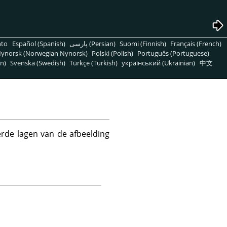
nto
Español (Spanish)
پارسی (Persian)
Suomi (Finnish)
Français (French)
ynorsk (Norwegian Nynorsk)
Polski (Polish)
Português (Portuguese)
n)
Svenska (Swedish)
Türkçe (Turkish)
український (Ukrainian)
中文
rde lagen van de afbeelding