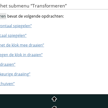
n het submenu
“
Transformeren
”
ren
bevat de volgende opdrachten:
zontaal spiegelen”
icaal spiegelen”
met de klok mee draaien”
tegen de klok in draaien”
 draaien”
ekeurige draaiing”
chuiven”