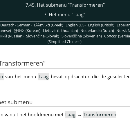
7.45. Het submenu
“
Transformeren
”
7. Het menu
“
Laag
”
Deutsch (German)
Ελληνικά (Greek)
English (US)
English (British)
Espera
anese)
한국어 (Korean)
Lietuvis (Lithuanian)
Nederlands (Dutch)
Norsk N
кий (Russian)
Slovenčina (Slovak)
Slovenščina (Slovenian)
Српски (Serbia
(Simplified Chinese)
Transformeren
”
en
van het menu
Laag
bevat opdrachten die de geselectee
 het submenu
en vanuit het hoofdmenu met
Laag
→
Transformeren
.