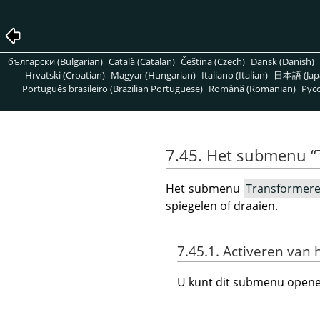
български (Bulgarian)
Català (Catalan)
Čeština (Czech)
Dansk (Danish)
Hrvatski (Croatian)
Magyar (Hungarian)
Italiano (Italian)
日本語 (Jap
Português brasileiro (Brazilian Portuguese)
Română (Romanian)
Pусс
7.45. Het submenu
“
Het submenu
Transformer
spiegelen of draaien.
7.45.1. Activeren van
U kunt dit submenu open