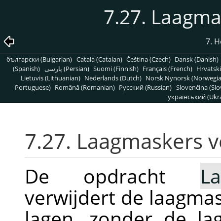
7.27. Laagma
7. 
български (Bulgarian)
Català (Catalan)
Čeština (Czech)
Dansk (Danish)
(Spanish)
پارسی (Persian)
Suomi (Finnish)
Français (French)
Hrvatski
Lietuvis (Lithuanian)
Nederlands (Dutch)
Norsk Nynorsk (Norwegi
Portuguese)
Română (Romanian)
Pусский (Russian)
Slovenčina (Slo
український (Ukra
7.27. Laagmaskers v
De opdracht
L
verwijdert de laagma
lagen, zonder de la