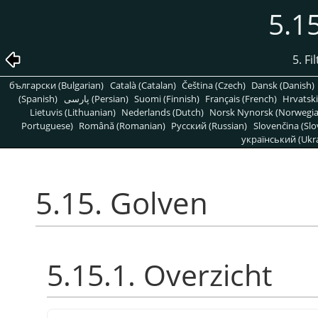
5.1
5. F
български (Bulgarian)
Català (Catalan)
Čeština (Czech)
Dansk (Danish)
(Spanish)
پارسی (Persian)
Suomi (Finnish)
Français (French)
Hrvatski
Lietuvis (Lithuanian)
Nederlands (Dutch)
Norsk Nynorsk (Norwegi
Portuguese)
Română (Romanian)
Pусский (Russian)
Slovenčina (Slo
український (Ukra
5.15. Golven
5.15.1. Overzicht