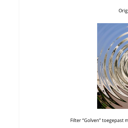
Orig
Filter
“
Golven
”
toegepast m