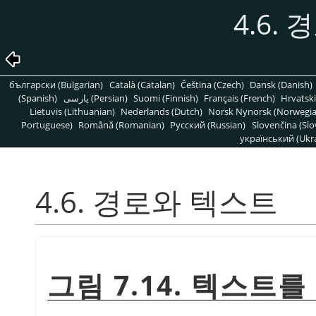
4.6.
български (Bulgarian)
Català (Catalan)
Čeština (Czech)
Dansk (Danish)
(Spanish)
پارسی (Persian)
Suomi (Finnish)
Français (French)
Hrvatski
Lietuvis (Lithuanian)
Nederlands (Dutch)
Norsk Nynorsk (Norwegi
Portuguese)
Română (Romanian)
Pусский (Russian)
Slovenčina (Slo
український (Ukra
4.6. 경로와 텍스트
그림 7.14. 텍스트