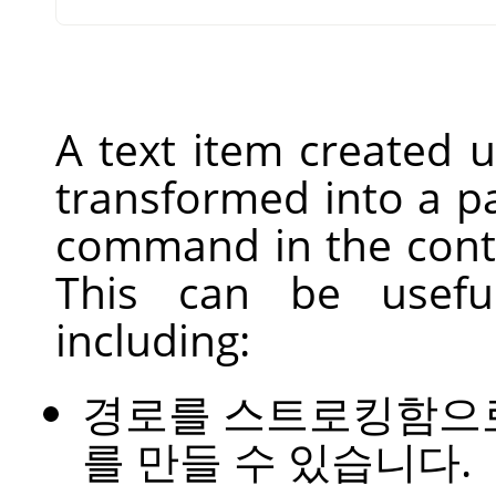
A text item created 
transformed into a p
command in the conte
This can be useful
including:
경로를 스트로킹함으
를 만들 수 있습니다.