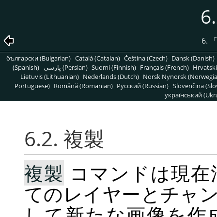
6
6.
български (Bulgarian)
Català (Catalan)
Čeština (Czech)
Dansk (Danish)
(Spanish)
پارسی (Persian)
Suomi (Finnish)
Français (French)
Hrvatski
Lietuvis (Lithuanian)
Nederlands (Dutch)
Norsk Nynorsk (Norwegi
Portuguese)
Română (Romanian)
Pусский (Russian)
Slovenčina (Slo
український (Ukra
6.2. 複製
複製
コマンドは現在
てのレイヤーとチャ
して新たな画像を作