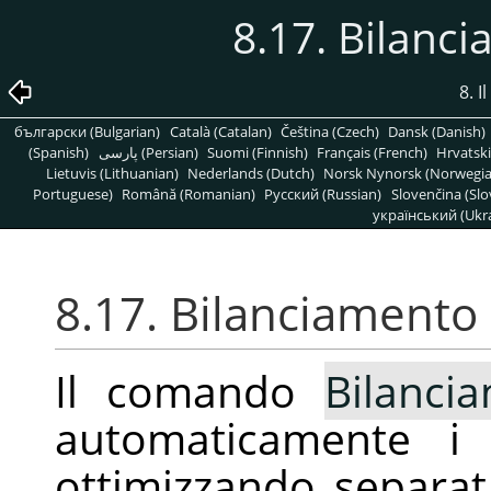
8.17. Bilanc
8. 
български (Bulgarian)
Català (Catalan)
Čeština (Czech)
Dansk (Danish)
(Spanish)
پارسی (Persian)
Suomi (Finnish)
Français (French)
Hrvatski
Lietuvis (Lithuanian)
Nederlands (Dutch)
Norsk Nynorsk (Norwegi
Portuguese)
Română (Romanian)
Pусский (Russian)
Slovenčina (Slo
український (Ukra
8.17. Bilanciamento
Il comando
Bilanci
automaticamente i c
ottimizzando separat