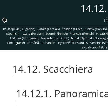
14.12.
14
български (Bulgarian)
Català (Catalan)
Čeština (Czech)
Dansk (Danish)
(Spanish)
پارسی (Persian)
Suomi (Finnish)
Français (French)
Hrvatski
Lietuvis (Lithuanian)
Nederlands (Dutch)
Norsk Nynorsk (Norwegi
Portuguese)
Română (Romanian)
Pусский (Russian)
Slovenčina (Slo
український (Ukra
14.12. Scacchiera
14.12.1. Panoramic