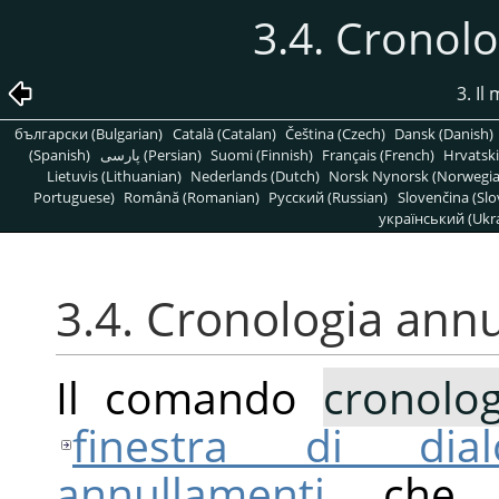
3.4. Cronol
3. Il
български (Bulgarian)
Català (Catalan)
Čeština (Czech)
Dansk (Danish)
(Spanish)
پارسی (Persian)
Suomi (Finnish)
Français (French)
Hrvatski
Lietuvis (Lithuanian)
Nederlands (Dutch)
Norsk Nynorsk (Norwegi
Portuguese)
Română (Romanian)
Pусский (Russian)
Slovenčina (Slo
український (Ukra
3.4. Cronologia ann
Il comando
cronolo
finestra di dia
annullamenti
, che 