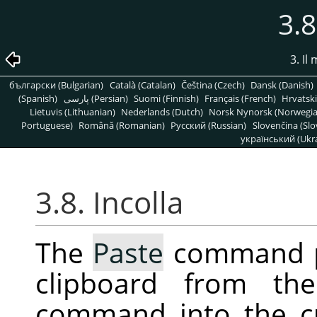
3.8
3. Il
български (Bulgarian)
Català (Catalan)
Čeština (Czech)
Dansk (Danish)
(Spanish)
پارسی (Persian)
Suomi (Finnish)
Français (French)
Hrvatski
Lietuvis (Lithuanian)
Nederlands (Dutch)
Norsk Nynorsk (Norwegi
Portuguese)
Română (Romanian)
Pусский (Russian)
Slovenčina (Slo
український (Ukra
3.8. Incolla
The
Paste
command pl
clipboard from th
command into the c