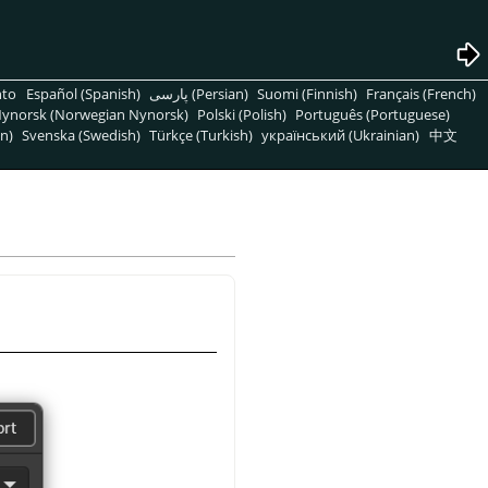
nto
Español (Spanish)
پارسی (Persian)
Suomi (Finnish)
Français (French)
ynorsk (Norwegian Nynorsk)
Polski (Polish)
Português (Portuguese)
n)
Svenska (Swedish)
Türkçe (Turkish)
український (Ukrainian)
中文