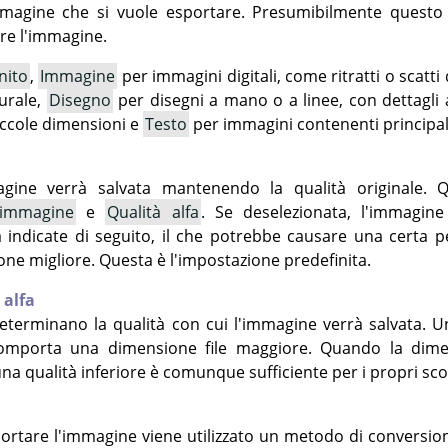
immagine che si vuole esportare. Presumibilmente questo
re l'immagine.
nito
,
Immagine
per immagini digitali, come ritratti o scatti 
turale,
Disegno
per disegni a mano o a linee, con dettagli 
iccole dimensioni e
Testo
per immagini contenenti principa
agine verrà salvata mantenendo la qualità originale. Q
 immagine
e
Qualità alfa
. Se deselezionata, l'immagine
à indicate di seguito, il che potrebbe causare una certa p
ne migliore. Questa è l'impostazione predefinita.
 alfa
terminano la qualità con cui l'immagine verrà salvata. U
comporta una dimensione file maggiore. Quando la dimen
 una qualità inferiore è comunque sufficiente per i propri sco
portare l'immagine viene utilizzato un metodo di conversio