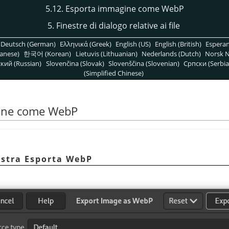
5.12. Esporta immagine come WebP
5. Finestre di dialogo relative ai file
Deutsch (German)
Ελληνικά (Greek)
English (US)
English (British)
Espera
anese)
한국어 (Korean)
Lietuvis (Lithuanian)
Nederlands (Dutch)
Norsk N
кий (Russian)
Slovenčina (Slovak)
Slovenščina (Slovenian)
Српски (Serbia
(Simplified Chinese)
gine come WebP
nestra Esporta WebP