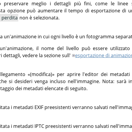
preservare meglio i dettagli più fini, come le linee sot
sta opzione può aumentare il tempo di esportazione di u
 perdita
non è selezionata.
ata un'animazione in cui ogni livello è un fotogramma separa
n'animazione, il nome del livello può essere utilizzato 
dettagli, vedere la sezione sull'
esportazione di animazio
collegamento
«
(modifica)
»
per aprire l'editor dei metadat
 si desideri venga incluso nell'immagine. Nota: sarà ino
ataggio dei metadati elencate di seguito.
itata i metadati EXIF preesistenti verranno salvati nell'imma
itata i metadati IPTC preesistenti verranno salvati nell'imm