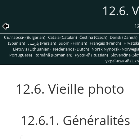
12.6. V
1
български (Bulgarian)
Català (Catalan)
Čeština (Czech)
Dansk (Danish)
(Spanish)
پارسی (Persian)
Suomi (Finnish)
Français (French)
Hrvatski
Lietuvis (Lithuanian)
Nederlands (Dutch)
Norsk Nynorsk (Norwegi
Portuguese)
Română (Romanian)
Pусский (Russian)
Slovenčina (Slo
український (Ukra
12.6. Vieille photo
12.6.1. Généralités