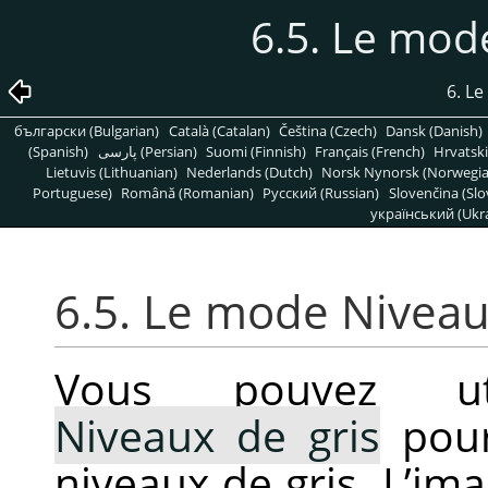
6.5. Le mod
6. L
български (Bulgarian)
Català (Catalan)
Čeština (Czech)
Dansk (Danish)
(Spanish)
پارسی (Persian)
Suomi (Finnish)
Français (French)
Hrvatski
Lietuvis (Lithuanian)
Nederlands (Dutch)
Norsk Nynorsk (Norwegi
Portuguese)
Română (Romanian)
Pусский (Russian)
Slovenčina (Slo
український (Ukra
6.5. Le mode Niveau
Vous pouvez ut
Niveaux de gris
pour
niveaux de gris. L’im