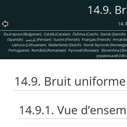
14.9. B
14. 
български (Bulgarian)
Català (Catalan)
Čeština (Czech)
Dansk (Danish)
(Spanish)
پارسی (Persian)
Suomi (Finnish)
Français (French)
Hrvatski
Lietuvis (Lithuanian)
Nederlands (Dutch)
Norsk Nynorsk (Norwegi
Portuguese)
Română (Romanian)
Pусский (Russian)
Slovenčina (Slo
український (Ukra
14.9. Bruit uniforme
14.9.1. Vue d’ensem