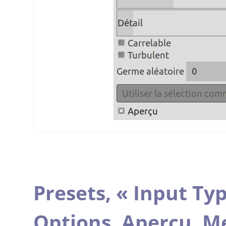
Presets,
«
Input Ty
Options,
Aperçu,
Me