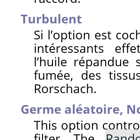
Turbulent
Si l’option est co
intéressants ef
l’huile répandue 
fumée, des tissu
Rorschach.
Germe aléatoire,
N
This option contr
filter. The
Rand