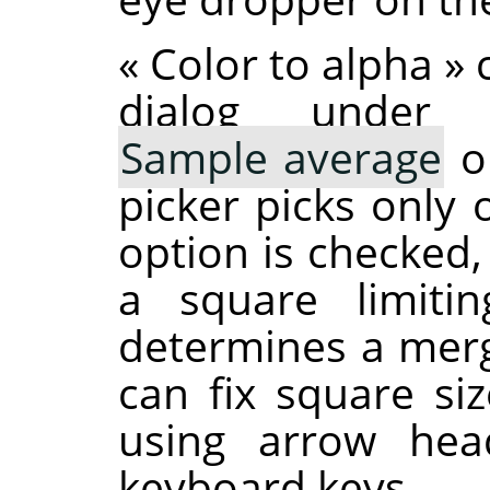
«
Color to alpha
»
c
dialog under
Sample average
op
picker picks only 
option is checked
a square limiti
determines a me
can fix square siz
using arrow he
keyboard keys.