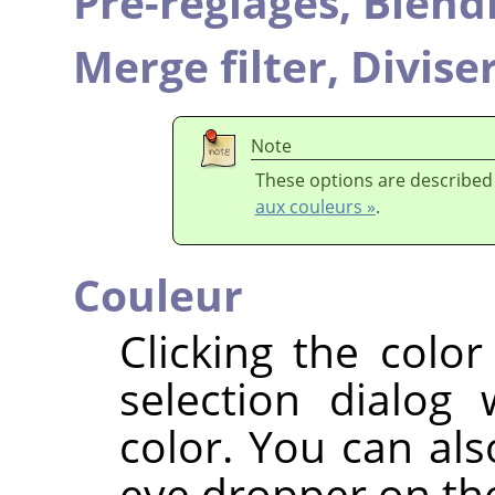
Pré-réglages,
Blend
Merge filter,
Diviser
Note
These options are described
aux couleurs »
.
Couleur
Clicking the colo
selection dialog
color. You can als
eye dropper on the