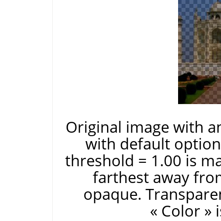
Original image with a
with default optio
threshold = 1.00 is m
farthest away fr
opaque. Transparen
«
Color
»
i