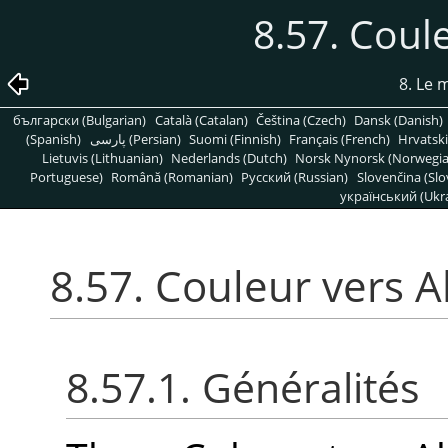
8.57. Coul
8. Le
български (Bulgarian)
Català (Catalan)
Čeština (Czech)
Dansk (Danish)
(Spanish)
پارسی (Persian)
Suomi (Finnish)
Français (French)
Hrvatski
Lietuvis (Lithuanian)
Nederlands (Dutch)
Norsk Nynorsk (Norwegi
Portuguese)
Română (Romanian)
Pусский (Russian)
Slovenčina (Slo
український (Ukra
8.57. Couleur vers 
8.57.1. Généralités