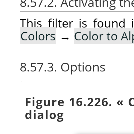
8.57.2. Activating the
This filter is foun
Colors
→
Color to A
8.57.3. Options
Figure 16.226.
«
dialog