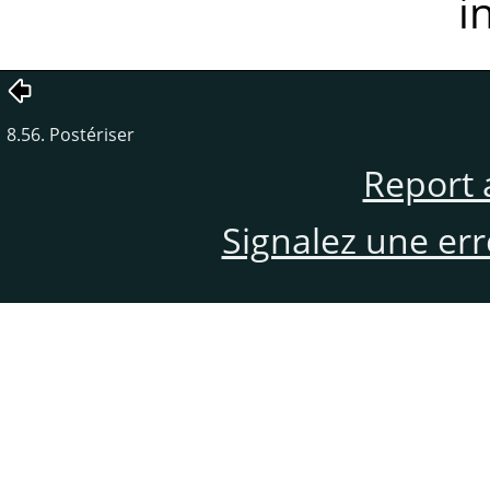
i
8.56. Postériser
Report 
Signalez une er