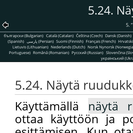
5.24. N
5.
”
български (Bulgarian)
Català (Catalan)
Čeština (Czech)
Dansk (Danish)
(Spanish)
پارسی (Persian)
Suomi (Finnish)
Français (French)
Hrvatski
Lietuvis (Lithuanian)
Nederlands (Dutch)
Norsk Nynorsk (Norwegi
Portuguese)
Română (Romanian)
Pусский (Russian)
Slovenčina (Slo
український (Ukra
5.24. Näytä ruuduk
Käyttämällä
näytä 
ottaa käyttöön ja p
esittämisen. Kun ot