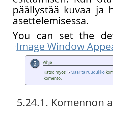
päällystää kuvaa ja 
asettelemisessa.
You can set the def
Image Window Appea
Vihje
Katso myös
Määritä ruudukko
kom
komento.
5.24.1. Komennon ak