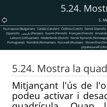
5.24. Most
5. 
български (Bulgarian)
Català (Catalan)
Čeština (Czech)
Dansk (Danish)
(Spanish)
پارسی (Persian)
Suomi (Finnish)
Français (French)
Hrvatski
Lietuvis (Lithuanian)
Nederlands (Dutch)
Norsk Nynorsk (Norwegi
Portuguese)
Română (Romanian)
Pусский (Russian)
Slovenčina (Slo
український (Ukra
5.24. Mostra la quad
Mitjançant l'ús de l'
podeu activar i desact
quadrícula. Quan l'