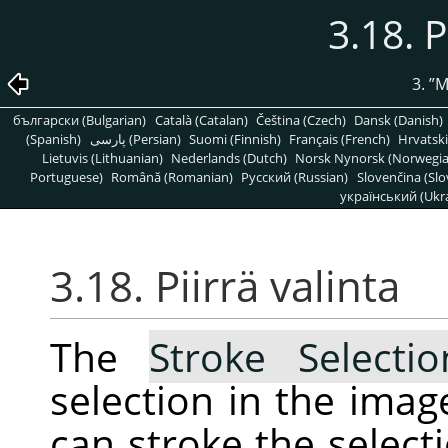
3.18. P
3.
”
M
български (Bulgarian)
Català (Catalan)
Čeština (Czech)
Dansk (Danish)
(Spanish)
پارسی (Persian)
Suomi (Finnish)
Français (French)
Hrvatski
Lietuvis (Lithuanian)
Nederlands (Dutch)
Norsk Nynorsk (Norwegi
Portuguese)
Română (Romanian)
Pусский (Russian)
Slovenčina (Slo
український (Ukra
3.18. Piirrä valinta
The
Stroke Selecti
selection in the ima
can stroke the selecti