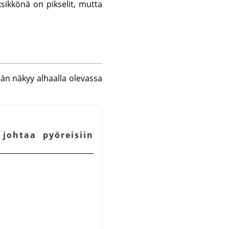
ksikkönä on pikselit, mutta
än näkyy alhaalla olevassa
johtaa pyöreisiin