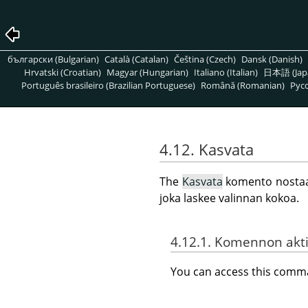
български (Bulgarian)
Català (Catalan)
Čeština (Czech)
Dansk (Danish)
Hrvatski (Croatian)
Magyar (Hungarian)
Italiano (Italian)
日本語 (Jap
Português brasileiro (Brazilian Portuguese)
Română (Romanian)
Pусс
4.12. Kasvata
The
Kasvata
komento nostaa 
joka laskee valinnan kokoa.
4.12.1. Komennon akti
You can access this com