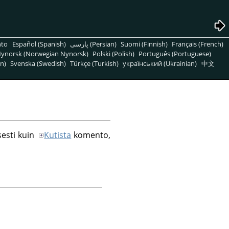
nto
Español (Spanish)
پارسی (Persian)
Suomi (Finnish)
Français (French)
ynorsk (Norwegian Nynorsk)
Polski (Polish)
Português (Portuguese)
n)
Svenska (Swedish)
Türkçe (Turkish)
український (Ukrainian)
中文
esti kuin
Kutista
komento,