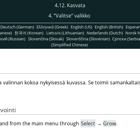
4.12. Kasvata
4.
”
Valitse
”
valikko
Deutsch (German)
Ελληνικά (Greek)
English (US)
English (British)
Espera
anese)
한국어 (Korean)
Lietuvis (Lithuanian)
Nederlands (Dutch)
Norsk N
кий (Russian)
Slovenčina (Slovak)
Slovenščina (Slovenian)
Српски (Serbia
(Simplified Chinese)
valinnan kokoa nykyisessä kuvassa. Se toimii samankaltais
vointi
mand from the main menu through
Select
→
Grow
.