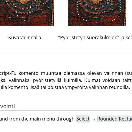
Kuva valinnalla
”
Pyöristetyn suorakulmion
”
jälke
ript-Fu komento muuntaa olemassa olevan valinnan (suor
 valinnaksi pyöristetyillä kulmilla. Kulmat voidaan taitta
lla komento lisää tai poistaa ympyröitä valinnan reunoilla.
vointi
mand from the main menu through
Select
→
Rounded Recta