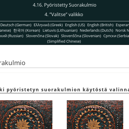
4.16. Pyöristetty Suorakulmio
4.
”
Valitse
”
valikko
Deutsch (German)
Ελληνικά (Greek)
English (US)
English (British)
Espera
anese)
한국어 (Korean)
Lietuvis (Lithuanian)
Nederlands (Dutch)
Norsk N
кий (Russian)
Slovenčina (Slovak)
Slovenščina (Slovenian)
Српски (Serbia
(Simplified Chinese)
orakulmio
ki pyöristetyn suorakulmion käytöstä valinn