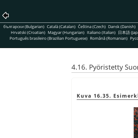
български (Bulgarian)
Català (Catalan)
Čeština (Czech)
Dansk (Danish)
Hrvatski (Croatian)
Magyar (Hungarian)
Italiano (Italian)
日本語 (Jap
Português brasileiro (Brazilian Portuguese)
Română (Romanian)
Pусс
4.16. Pyöristetty Su
Kuva 16.35. Esimerk