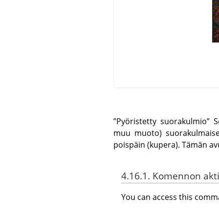
”
Pyöristetty suorakulmio
”
Sc
muu muoto) suorakulmaiseksi
poispäin (kupera). Tämän avu
4.16.1. Komennon akti
You can access this com