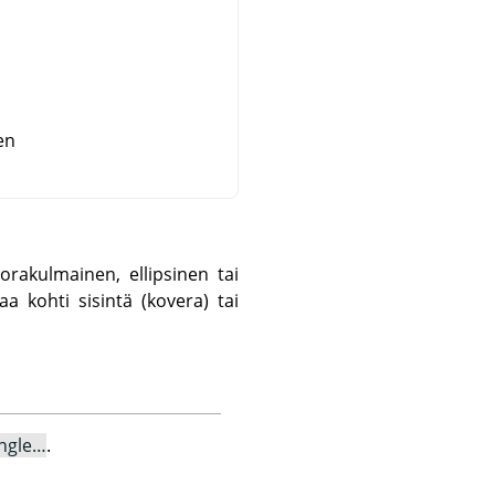
en
akulmainen, ellipsinen tai
a kohti sisintä (kovera) tai
ngle…
.