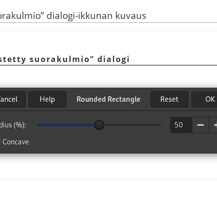
uorakulmio
”
dialogi-ikkunan kuvaus
stetty suorakulmio
”
dialogi