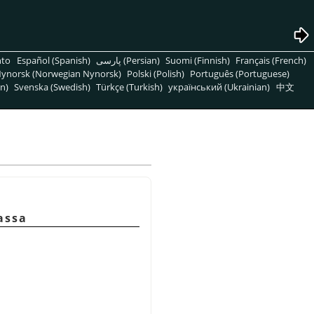
nto
Español (Spanish)
پارسی (Persian)
Suomi (Finnish)
Français (French)
ynorsk (Norwegian Nynorsk)
Polski (Polish)
Português (Portuguese)
n)
Svenska (Swedish)
Türkçe (Turkish)
український (Ukrainian)
中文
assa