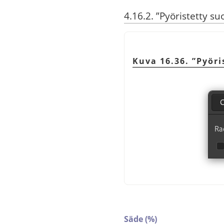
4.16.2.
”
Pyöristetty s
Kuva 16.36.
”
Pyöri
Säde (%)