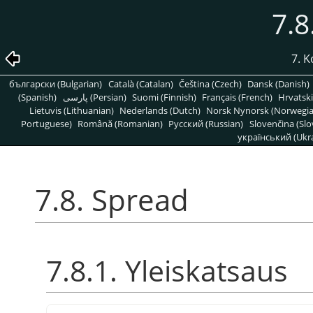
7.8
7. 
български (Bulgarian)
Català (Catalan)
Čeština (Czech)
Dansk (Danish)
(Spanish)
پارسی (Persian)
Suomi (Finnish)
Français (French)
Hrvatski
Lietuvis (Lithuanian)
Nederlands (Dutch)
Norsk Nynorsk (Norwegi
Portuguese)
Română (Romanian)
Pусский (Russian)
Slovenčina (Slo
український (Ukra
7.8. Spread
7.8.1. Yleiskatsaus