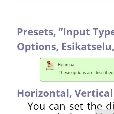
Presets,
”
Input Typ
Options,
Esikatselu
Huomaa
These options are described
Horizontal,
Vertical
You can set the di