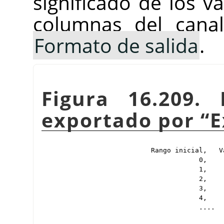
significado de los v
columnas del cana
Formato de salida
.
Figura 16.209.
exportado por
“
E
Rango inicial,   V
            0,    
            1,    
            2,    
            3,    
            4,    
            ....
