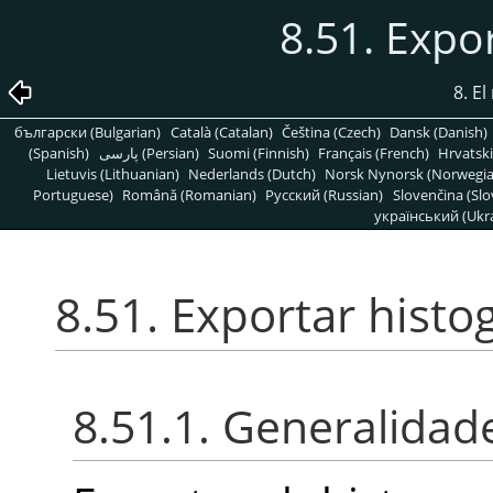
8.51. Expo
8. E
български (Bulgarian)
Català (Catalan)
Čeština (Czech)
Dansk (Danish)
(Spanish)
پارسی (Persian)
Suomi (Finnish)
Français (French)
Hrvatski
Lietuvis (Lithuanian)
Nederlands (Dutch)
Norsk Nynorsk (Norwegi
Portuguese)
Română (Romanian)
Pусский (Russian)
Slovenčina (Slo
український (Ukra
8.51. Exportar hist
8.51.1. Generalidad