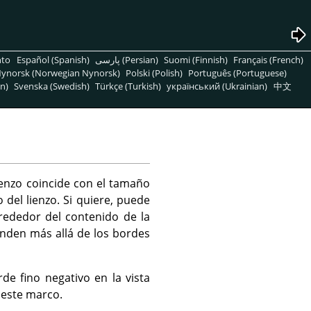
nto
Español (Spanish)
پارسی (Persian)
Suomi (Finnish)
Français (French)
ynorsk (Norwegian Nynorsk)
Polski (Polish)
Português (Portuguese)
n)
Svenska (Swedish)
Türkçe (Turkish)
український (Ukrainian)
中文
ienzo coincide con el tamaño
del lienzo. Si quiere, puede
lrededor del contenido de la
enden más allá de los bordes
e fino negativo en la vista
 este marco.