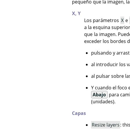
pequeño que la imagen, la
X,
Y
Los parámetros
X
e
a la esquina superior
que la imagen. Pued
exceder los bordes de
pulsando y arrast
al introducir los 
al pulsar sobre la
Y cuando el foco e
Abajo
para cambi
(unidades).
Capas
Resize layers
: th