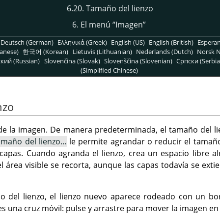
6.20. Tamaño del lienzo
6. El menú
“
Imagen
”
Deutsch (German)
Ελληνικά (Greek)
English (US)
English (British)
Espera
anese)
한국어 (Korean)
Lietuvis (Lithuanian)
Nederlands (Dutch)
Norsk N
кий (Russian)
Slovenčina (Slovak)
Slovenščina (Slovenian)
Српски (Serbia
(Simplified Chinese)
nzo
e de la imagen. De manera predeterminada, el tamaño del l
amaño del lienzo…
le permite agrandar o reducir el tamaño 
capas. Cuando agranda el lienzo, crea un espacio libre a
l área visible se recorta, aunque las capas todavía se exti
 del lienzo, el lienzo nuevo aparece rodeado con un bord
 es una cruz móvil: pulse y arrastre para mover la imagen en