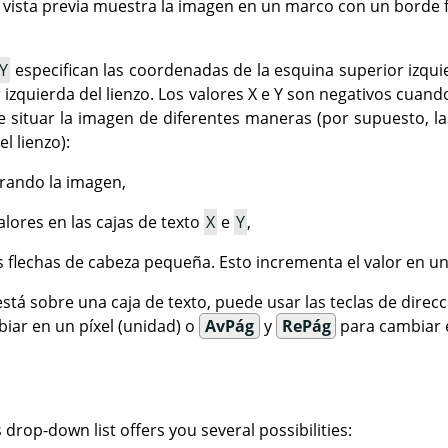
 vista previa muestra la imagen en un marco con un borde f
Y
especifican las coordenadas de la esquina superior izqui
 izquierda del lienzo. Los valores X e Y son negativos cuand
e situar la imagen de diferentes maneras (por supuesto, 
l lienzo):
rando la imagen,
valores en las cajas de texto
X
e
Y
,
s flechas de cabeza pequeña. Esto incrementa el valor en un 
stá sobre una caja de texto, puede usar las teclas de direcc
ar en un píxel (unidad) o
AvPág
y
RePág
para cambiar el
is drop-down list offers you several possibilities: