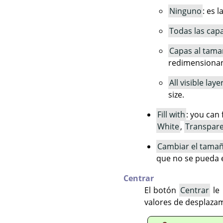
Ninguno
: es 
Todas las cap
Capas al tama
redimensionan 
All visible laye
size.
Fill with
: you can 
White
,
Transpar
Cambiar el tamañ
que no se pueda e
Centrar
El botón
Centrar
le 
valores de desplazam