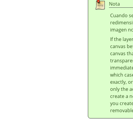
Nota
Cuando se
redimensio
imagen no
If the lay
canvas bef
canvas tha
transparen
immediatel
which case
exactly, o
only the a
create a n
you create
removable 