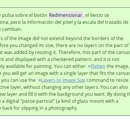
 pulsa sobre el botón
Redimensionar
, el lienzo se
na, pero la información del píxel y la escala del trazado de 
 cambian.
ers of the image did not extend beyond the borders of the
ore you changed its size, there are no layers on the part of
t was added by resizing it. Therefore, this part of the canvas
t and displayed with a checkered pattern, and it is not
y available for painting. You can either
flatten
the image,
 you will get an image with a single layer that fits the canva
r you can use the
Layers to Image Size
command to resize
ctive layer, without changing any other layers. You can also
ew layer and fill it with the background you want. By doing t
 a digital
“
passe-partout
”
(a kind of glass mount with a
back for slipping in a photograph).