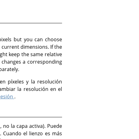
pixels but you can choose
e current dimensions. If the
ght keep the same relative
so changes a corresponding
parately.
n píxeles y la resolución
mbiar la resolución en el
resión
.
, no la capa activa). Puede
o. Cuando el lienzo es más