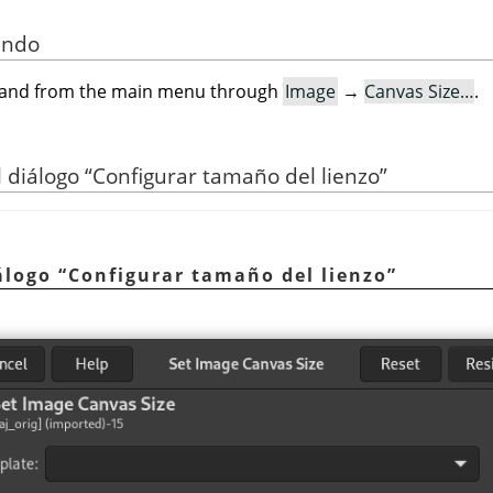
ando
mand from the main menu through
Image
→
Canvas Size…
.
l diálogo
“
Configurar tamaño del lienzo
”
iálogo
“
Configurar tamaño del lienzo
”