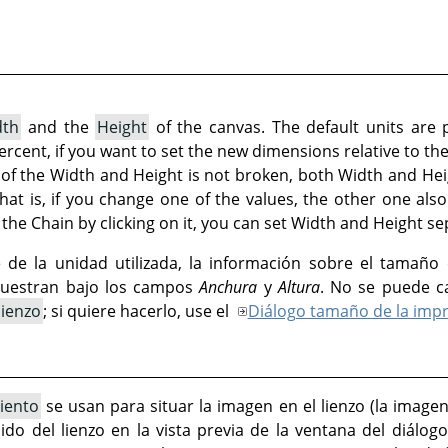
dth
and the
Height
of the canvas. The default units are 
 percent, if you want to set the new dimensions relative to th
t of the Width and Height is not broken, both Width and Hei
That is, if you change one of the values, the other one al
the Chain by clicking on it, you can set Width and Height se
de la unidad utilizada, la información sobre el tamaño e
muestran bajo los campos
Anchura
y
Altura
. No se puede ca
lienzo
; si quiere hacerlo, use el
Diálogo tamaño de la imp
iento
se usan para situar la imagen en el lienzo (la imagen
ido del lienzo en la vista previa de la ventana del diálog