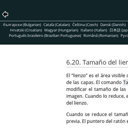
български (Bulgarian)
Català (Catalan)
Čeština (Czech)
Dansk (Danish)
Hrvatski (Croatian)
Magyar (Hungarian)
Italiano (Italian)
日本語 (Jap
Português brasileiro (Brazilian Portuguese)
Română (Romanian)
Pусс
6.20. Tamaño del lie
El
“
lienzo
”
es el área visibl
de las capas. El comando
T
modificar el tamaño de las 
imagen. Cuando lo reduce, e
del lienzo.
Cuando se reduce el tamaño
previa. El puntero del ratón