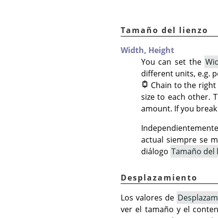
Tamaño del lienzo
Width,
Height
You can set the
Wi
different units, e.g.
Chain to the righ
size to each other. 
amount. If you break 
Independientemente 
actual siempre se 
diálogo
Tamaño del 
Desplazamiento
Los valores de
Desplazam
ver el tamaño y el conten