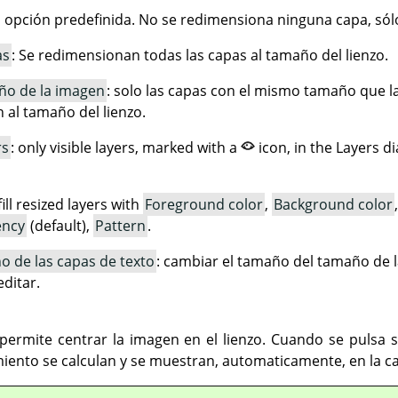
la opción predefinida. No se redimensiona ninguna capa, sólo
as
: Se redimensionan todas las capas al tamaño del lienzo.
ño de la imagen
: solo las capas con el mismo tamaño que l
al tamaño del lienzo.
rs
: only visible layers, marked with a
icon, in the Layers d
fill resized layers with
Foreground color
,
Background color
ency
(default),
Pattern
.
o de las capas de texto
: cambiar el tamaño del tamaño de l
ditar.
permite centrar la imagen en el lienzo. Cuando se pulsa s
iento se calculan y se muestran, automaticamente, en la ca