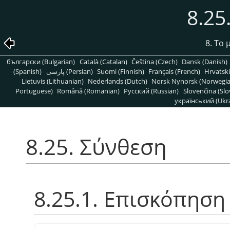
8.25
8. Το
български (Bulgarian)
Català (Catalan)
Čeština (Czech)
Dansk (Danish)
(Spanish)
پارسی (Persian)
Suomi (Finnish)
Français (French)
Hrvatski
Lietuvis (Lithuanian)
Nederlands (Dutch)
Norsk Nynorsk (Norwegi
Portuguese)
Română (Romanian)
Pусский (Russian)
Slovenčina (Slo
український (Ukra
8.25. Σύνθεση
8.25.1. Επισκόπηση