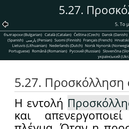
5.27. Προσκ
5. Το
български (Bulgarian)
Català (Catalan)
Čeština (Czech)
Dansk (Danish)
(Spanish)
پارسی (Persian)
Suomi (Finnish)
Français (French)
Hrvatski
Lietuvis (Lithuanian)
Nederlands (Dutch)
Norsk Nynorsk (Norwegi
Portuguese)
Română (Romanian)
Pусский (Russian)
Slovenčina (Slo
український (Ukra
5.27. Προσκόλληση 
Η εντολή
Προσκόλλη
και απενεργοποιε
πλέγμα. Όταν η προ