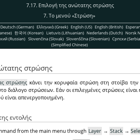
7.17. Επιλογή της ανώτατης στρώσης
7. Το μενού
«
Στρώση
»
Deutsch (German)
Ελληνικά (Greek)
English (US)
English (British)
Espera
anese)
한국어 (Korean)
Lietuvis (Lithuanian)
Nederlands (Dutch)
Norsk N
кий (Russian)
Slovenčina (Slovak)
Slovenščina (Slovenian)
Српски (Serbia
(Simplified Chinese)
νώτατης στρώσης
ας στρώσης
κάνει την κορυφαία στρώση στη στοίβα την 
 στο διάλογο στρώσεων. Εάν οι επιλεγμένες στρώσεις είνα
ού είναι απενεργοποιημένη.
της εντολής
command from the main menu through
Layer
→
Stack
→
Sel