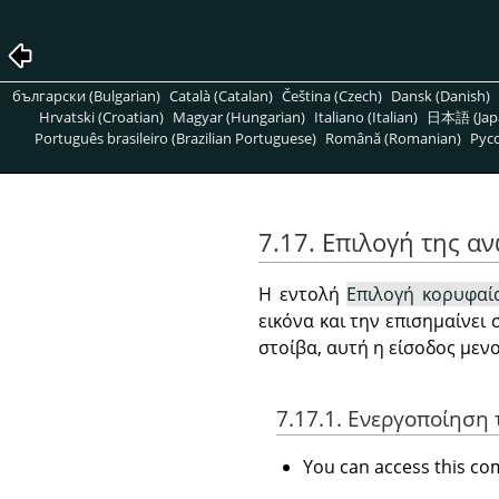
български (Bulgarian)
Català (Catalan)
Čeština (Czech)
Dansk (Danish)
Hrvatski (Croatian)
Magyar (Hungarian)
Italiano (Italian)
日本語 (Jap
Português brasileiro (Brazilian Portuguese)
Română (Romanian)
Pусс
7.17. Επιλογή της α
Η εντολή
Επιλογή κορυφαί
εικόνα και την επισημαίνει
στοίβα, αυτή η είσοδος μεν
7.17.1. Ενεργοποίηση 
You can access this 