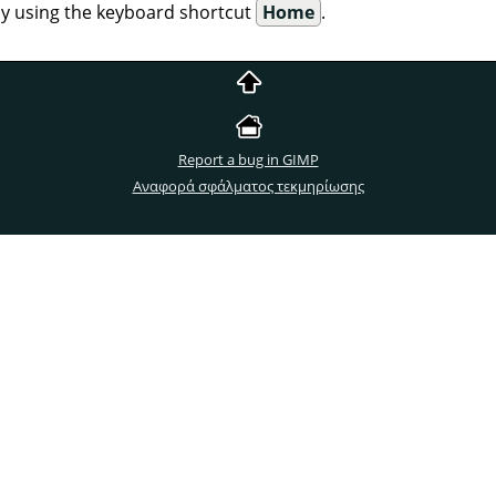
 by using the keyboard shortcut
Home
.
Report a bug in GIMP
Αναφορά σφάλματος τεκμηρίωσης