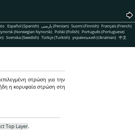
nto
Español (Spanish)
پارسی (Persian)
Suomi (Finnish)
Français (French)
ynorsk (Norwegian Nynorsk)
Polski (Polish)
Português (Portuguese)
n)
Svenska (Swedish)
Türkçe (Turkish)
український (Ukrainian)
中文
επιλεγμένη στρώση για την
ι ήδη η κορυφαία στρώση στη
ect Top Layer
.